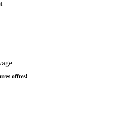
t
oyage
ures offres!