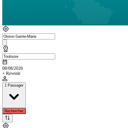
08/08/2026
+ Revenir
1 Passager
Rechercher