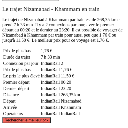
Le trajet Nizamabad - Khammam en train
Le trajet de Nizamabad à Khammam par train est de 268,35 km et
prend 7 h 33 min. Il y a 2 connexions par jour, avec le premier
départ au 00:20 et le dernier au 23:20. Il est possible de voyager de
Nizamabad à Khammam par train pour aussi peu que 1,76 € ou
jusqu'à 11,50 €. Le meilleur prix pour ce voyage est 1,76 €.
Prix ​​le plus bas
1,76 €
Durée du trajet
7 h 33 min
Connexion par jour
IndianRail
2
Prix ​​le plus bas
IndianRail
1,76 €
Le prix le plus élevé
IndianRail
11,50 €
Premier départ
IndianRail
00:20
Dernier départ
IndianRail
23:20
Distance
IndianRail
268,35 km
Départ
IndianRail
Nizamabad
Arrivée
IndianRail
Khammam
Opérateurs
IndianRail
IndianRail
©
CARTO
, ©
OpenStreetMap
contributors
Rechercher le meilleur prix
Nizamabad