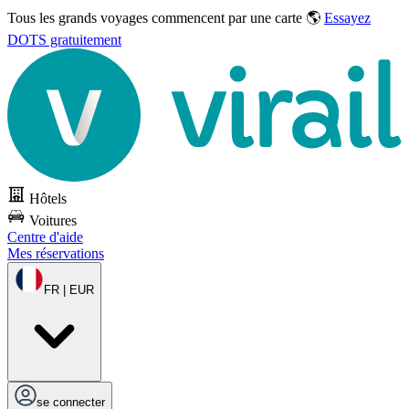
Tous les grands voyages commencent par une carte 🌎
Essayez
DOTS gratuitement
Hôtels
Voitures
Centre d'aide
Mes réservations
FR | EUR
se connecter