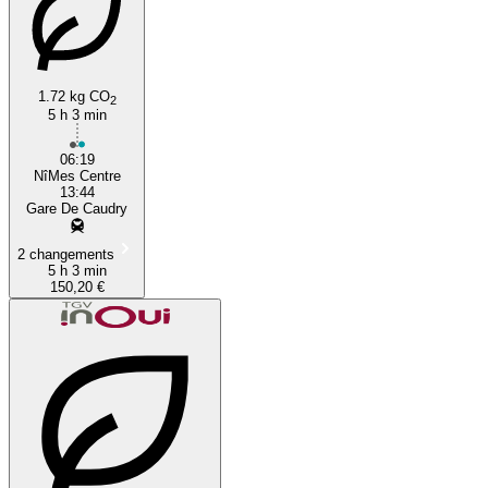
1.72 kg CO
2
5 h 3 min
06:19
NîMes Centre
13:44
Gare De Caudry
2 changements
5 h 3 min
150,20 €