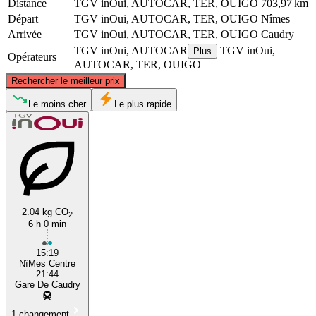
Distance
TGV inOui, AUTOCAR, TER, OUIGO
703,97 km
Départ
TGV inOui, AUTOCAR, TER, OUIGO
Nîmes
Arrivée
TGV inOui, AUTOCAR, TER, OUIGO
Caudry
TGV inOui, AUTOCAR
TGV inOui,
Plus
Opérateurs
AUTOCAR, TER, OUIGO
©
CARTO
, ©
OpenStreetMap
contributors
Rechercher le meilleur prix
Caudry
Le moins cher
Le plus rapide
2.04 kg CO
2
6 h 0 min
Nîmes
15:19
NîMes Centre
21:44
Gare De Caudry
1 changement