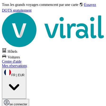
Tous les grands voyages commencent par une carte 🌎
Essayez
DOTS gratuitement
Hôtels
Voitures
Centre d'aide
Mes réservations
FR | EUR
se connecter