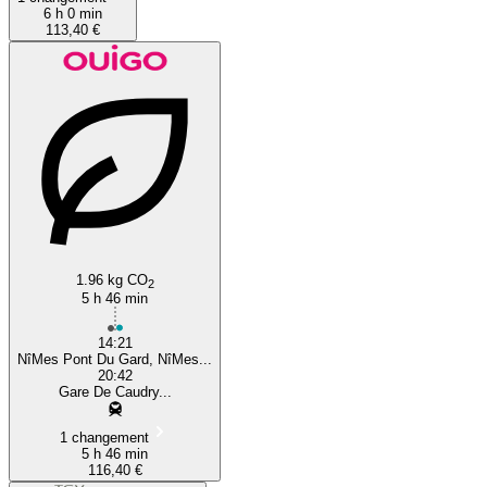
6 h 0 min
113,40 €
1.96 kg CO
2
5 h 46 min
14:21
NîMes Pont Du Gard, NîMes...
20:42
Gare De Caudry...
1 changement
5 h 46 min
116,40 €