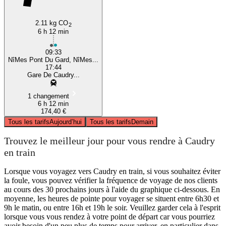
2.11 kg CO
2
6 h 12 min
09:33
NîMes Pont Du Gard, NîMes...
17:44
Gare De Caudry...
1 changement
6 h 12 min
174,40 €
Tous les tarifs
Aujourd’hui
Tous les tarifs
Demain
Trouvez le meilleur jour pour vous rendre à Caudry
en train
Lorsque vous voyagez vers Caudry en train, si vous souhaitez éviter
la foule, vous pouvez vérifier la fréquence de voyage de nos clients
au cours des 30 prochains jours à l'aide du graphique ci-dessous. En
moyenne, les heures de pointe pour voyager se situent entre 6h30 et
9h le matin, ou entre 16h et 19h le soir. Veuillez garder cela à l'esprit
lorsque vous vous rendez à votre point de départ car vous pourriez
avoir besoin d'un peu plus de temps pour arriver, en particulier dans