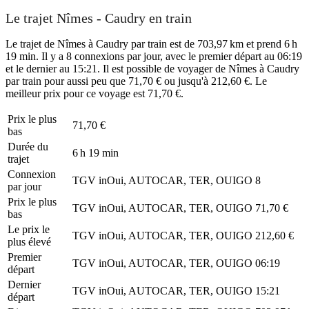
Le trajet Nîmes - Caudry en train
Le trajet de Nîmes à Caudry par train est de 703,97 km et prend 6 h
19 min. Il y a 8 connexions par jour, avec le premier départ au 06:19
et le dernier au 15:21. Il est possible de voyager de Nîmes à Caudry
par train pour aussi peu que 71,70 € ou jusqu'à 212,60 €. Le
meilleur prix pour ce voyage est 71,70 €.
Prix ​​le plus
71,70 €
bas
Durée du
6 h 19 min
trajet
Connexion
TGV inOui, AUTOCAR, TER, OUIGO
8
par jour
Prix ​​le plus
TGV inOui, AUTOCAR, TER, OUIGO
71,70 €
bas
Le prix le
TGV inOui, AUTOCAR, TER, OUIGO
212,60 €
plus élevé
Premier
TGV inOui, AUTOCAR, TER, OUIGO
06:19
départ
Dernier
TGV inOui, AUTOCAR, TER, OUIGO
15:21
départ