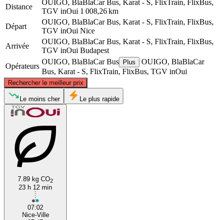
OUIGO, BlaBlaCar Bus, Karat - S, FlixTrain, FlixBus,
Distance
TGV inOui
1 008,26 km
OUIGO, BlaBlaCar Bus, Karat - S, FlixTrain, FlixBus,
Départ
TGV inOui
Nice
OUIGO, BlaBlaCar Bus, Karat - S, FlixTrain, FlixBus,
Arrivée
TGV inOui
Budapest
OUIGO, BlaBlaCar Bus
OUIGO, BlaBlaCar
Plus
Opérateurs
Bus, Karat - S, FlixTrain, FlixBus, TGV inOui
©
CARTO
, ©
OpenStreetMap
contributors
Rechercher le meilleur prix
Le moins cher
Le plus rapide
Budapest
7.89 kg CO
2
Nice
23 h 12 min
07:02
Nice-Ville