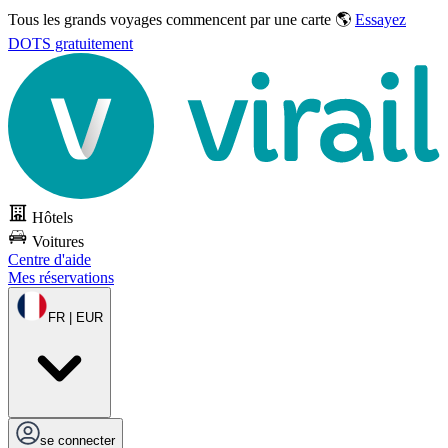
Tous les grands voyages commencent par une carte 🌎
Essayez
DOTS gratuitement
Hôtels
Voitures
Centre d'aide
Mes réservations
FR | EUR
se connecter