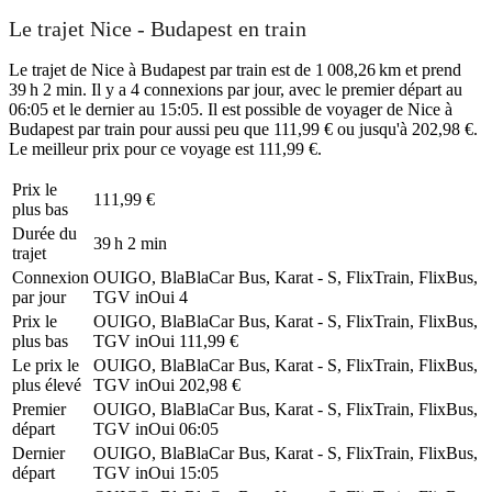
Le trajet Nice - Budapest en train
Le trajet de Nice à Budapest par train est de 1 008,26 km et prend
39 h 2 min. Il y a 4 connexions par jour, avec le premier départ au
06:05 et le dernier au 15:05. Il est possible de voyager de Nice à
Budapest par train pour aussi peu que 111,99 € ou jusqu'à 202,98 €.
Le meilleur prix pour ce voyage est 111,99 €.
Prix ​​le
111,99 €
plus bas
Durée du
39 h 2 min
trajet
Connexion
OUIGO, BlaBlaCar Bus, Karat - S, FlixTrain, FlixBus,
par jour
TGV inOui
4
Prix ​​le
OUIGO, BlaBlaCar Bus, Karat - S, FlixTrain, FlixBus,
plus bas
TGV inOui
111,99 €
Le prix le
OUIGO, BlaBlaCar Bus, Karat - S, FlixTrain, FlixBus,
plus élevé
TGV inOui
202,98 €
Premier
OUIGO, BlaBlaCar Bus, Karat - S, FlixTrain, FlixBus,
départ
TGV inOui
06:05
Dernier
OUIGO, BlaBlaCar Bus, Karat - S, FlixTrain, FlixBus,
départ
TGV inOui
15:05