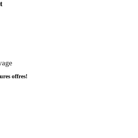
t
oyage
ures offres!