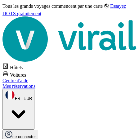
Tous les grands voyages commencent par une carte 🌎
Essayez
DOTS gratuitement
Hôtels
Voitures
Centre d'aide
Mes réservations
FR | EUR
se connecter