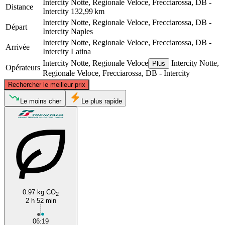
Intercity Notte, Regionale Veloce, Frecciarossa, DB -
Distance
Intercity
132,99 km
Intercity Notte, Regionale Veloce, Frecciarossa, DB -
Départ
Intercity
Naples
Intercity Notte, Regionale Veloce, Frecciarossa, DB -
Arrivée
Intercity
Latina
Intercity Notte, Regionale Veloce
Intercity Notte,
Plus
Opérateurs
Regionale Veloce, Frecciarossa, DB - Intercity
©
CARTO
, ©
OpenStreetMap
contributors
Rechercher le meilleur prix
Latina
Le moins cher
Le plus rapide
0.97 kg CO
2
Naples
2 h 52 min
06:19