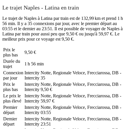
Le trajet Naples - Latina en train
Le trajet de Naples à Latina par train est de 132,99 km et prend 1 h
56 min. Il y a 35 connexions par jour, avec le premier départ au
03:55 et le dernier au 23:51. Il est possible de voyager de Naples à
Latina par train pour aussi peu que 9,50 € ou jusqu'à 59,97 €. Le
meilleur prix pour ce voyage est 9,50 €.
Prix ​​le
9,50 €
plus bas
Durée du
1 h 56 min
trajet
Connexion
Intercity Notte, Regionale Veloce, Frecciarossa, DB -
par jour
Intercity
35
Prix ​​le
Intercity Notte, Regionale Veloce, Frecciarossa, DB -
plus bas
Intercity
9,50 €
Le prix le
Intercity Notte, Regionale Veloce, Frecciarossa, DB -
plus élevé
Intercity
59,97 €
Premier
Intercity Notte, Regionale Veloce, Frecciarossa, DB -
départ
Intercity
03:55
Dernier
Intercity Notte, Regionale Veloce, Frecciarossa, DB -
départ
Intercity
23:51