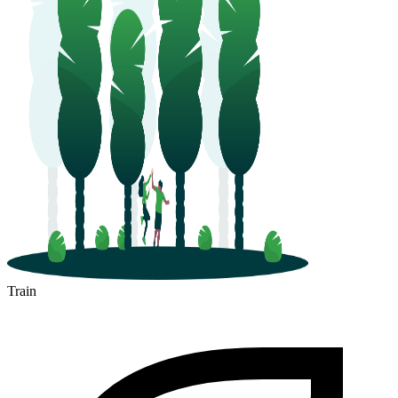
Train