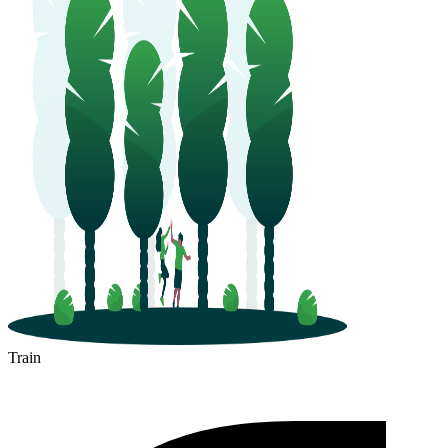
Train