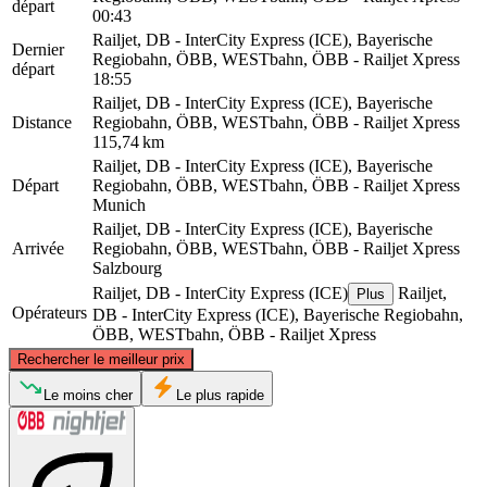
départ
00:43
Railjet, DB - InterCity Express (ICE), Bayerische
Dernier
Regiobahn, ÖBB, WESTbahn, ÖBB - Railjet Xpress
départ
18:55
Railjet, DB - InterCity Express (ICE), Bayerische
Distance
Regiobahn, ÖBB, WESTbahn, ÖBB - Railjet Xpress
115,74 km
Railjet, DB - InterCity Express (ICE), Bayerische
Départ
Regiobahn, ÖBB, WESTbahn, ÖBB - Railjet Xpress
Munich
Railjet, DB - InterCity Express (ICE), Bayerische
Arrivée
Regiobahn, ÖBB, WESTbahn, ÖBB - Railjet Xpress
Salzbourg
Railjet, DB - InterCity Express (ICE)
Railjet,
Plus
Opérateurs
DB - InterCity Express (ICE), Bayerische Regiobahn,
ÖBB, WESTbahn, ÖBB - Railjet Xpress
©
CARTO
, ©
OpenStreetMap
contributors
Rechercher le meilleur prix
Le moins cher
Le plus rapide
Munich