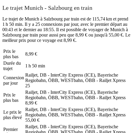
Le trajet Munich - Salzbourg en train
Le trajet de Munich à Salzbourg par train est de 115,74 km et prend
1 h 50 min. Il y a 25 connexions par jour, avec le premier départ au
00:43 et le dernier au 18:55. Il est possible de voyager de Munich à
Salzbourg par train pour aussi peu que 8,99 € ou jusqu'à 55,00 €. Le
meilleur prix pour ce voyage est 8,99 €.
Prix ​​le
8,99 €
plus bas
Durée du
1 h 50 min
trajet
Railjet, DB - InterCity Express (ICE), Bayerische
Connexion
Regiobahn, ÖBB, WESTbahn, ÖBB - Railjet Xpress
par jour
25
Railjet, DB - InterCity Express (ICE), Bayerische
Prix ​​le
Regiobahn, ÖBB, WESTbahn, ÖBB - Railjet Xpress
plus bas
8,99 €
Railjet, DB - InterCity Express (ICE), Bayerische
Le prix le
Regiobahn, ÖBB, WESTbahn, ÖBB - Railjet Xpress
plus élevé
55,00 €
Railjet, DB - InterCity Express (ICE), Bayerische
Premier
Regiobahn, ÖBB, WESTbahn, ÖBB - Railjet Xpress