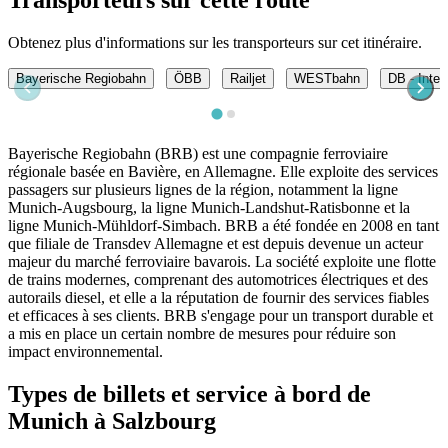
Transporteurs sur cette route
Obtenez plus d'informations sur les transporteurs sur cet itinéraire.
Bayerische Regiobahn
ÖBB
Railjet
WESTbahn
DB - Inter
Bayerische Regiobahn (BRB) est une compagnie ferroviaire
régionale basée en Bavière, en Allemagne. Elle exploite des services
passagers sur plusieurs lignes de la région, notamment la ligne
Munich-Augsbourg, la ligne Munich-Landshut-Ratisbonne et la
ligne Munich-Mühldorf-Simbach. BRB a été fondée en 2008 en tant
que filiale de Transdev Allemagne et est depuis devenue un acteur
majeur du marché ferroviaire bavarois. La société exploite une flotte
de trains modernes, comprenant des automotrices électriques et des
autorails diesel, et elle a la réputation de fournir des services fiables
et efficaces à ses clients. BRB s'engage pour un transport durable et
a mis en place un certain nombre de mesures pour réduire son
impact environnemental.
Types de billets et service à bord de
Munich à Salzbourg