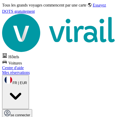
Tous les grands voyages commencent par une carte 🌎
Essayez
DOTS gratuitement
Hôtels
Voitures
Centre d'aide
Mes réservations
FR | EUR
se connecter