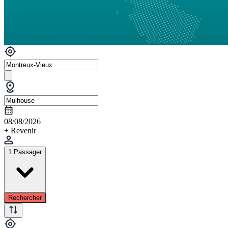
08/08/2026
+ Revenir
1 Passager
Rechercher