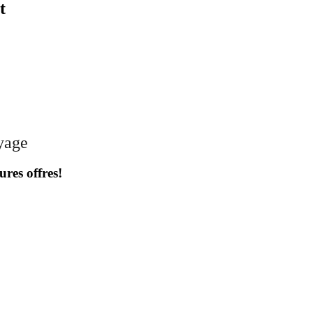
t
oyage
ures offres!