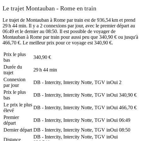
Le trajet Montauban - Rome en train
Le trajet de Montauban à Rome par train est de 936,54 km et prend
29 h 44 min. Il y a 2 connexions par jour, avec le premier départ au
06:49 et le dernier au 08:50. Il est possible de voyager de
Montauban à Rome par train pour aussi peu que 340,90 € ou jusqu'à
466,70 €. Le meilleur prix pour ce voyage est 340,90 €.
Prix ​​le plus
340,90 €
bas
Durée du
29 h 44 min
trajet
Connexion
DB - Intercity, Intercity Notte, TGV inOui
2
par jour
Prix ​​le plus
DB - Intercity, Intercity Notte, TGV inOui
340,90 €
bas
Le prix le plus
DB - Intercity, Intercity Notte, TGV inOui
466,70 €
élevé
Premier
DB - Intercity, Intercity Notte, TGV inOui
06:49
départ
Dernier départ
DB - Intercity, Intercity Notte, TGV inOui
08:50
DB - Intercity, Intercity Notte, TGV inOui
Distance