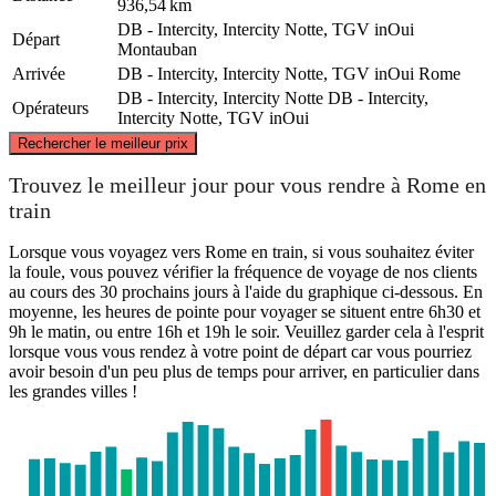
936,54 km
DB - Intercity, Intercity Notte, TGV inOui
Départ
Montauban
Arrivée
DB - Intercity, Intercity Notte, TGV inOui
Rome
DB - Intercity, Intercity Notte
DB - Intercity,
Opérateurs
Intercity Notte, TGV inOui
©
CARTO
, ©
OpenStreetMap
contributors
Rechercher le meilleur prix
Trouvez le meilleur jour pour vous rendre à Rome en
train
Montauban
Lorsque vous voyagez vers Rome en train, si vous souhaitez éviter
la foule, vous pouvez vérifier la fréquence de voyage de nos clients
au cours des 30 prochains jours à l'aide du graphique ci-dessous. En
moyenne, les heures de pointe pour voyager se situent entre 6h30 et
9h le matin, ou entre 16h et 19h le soir. Veuillez garder cela à l'esprit
Rome
lorsque vous vous rendez à votre point de départ car vous pourriez
avoir besoin d'un peu plus de temps pour arriver, en particulier dans
les grandes villes !