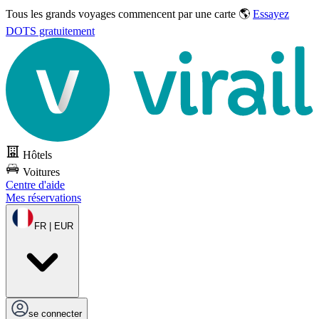
Tous les grands voyages commencent par une carte 🌎
Essayez
DOTS gratuitement
Hôtels
Voitures
Centre d'aide
Mes réservations
FR | EUR
se connecter