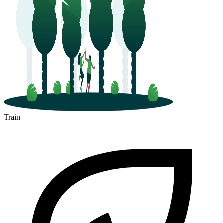
Train