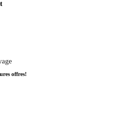
t
oyage
ures offres!