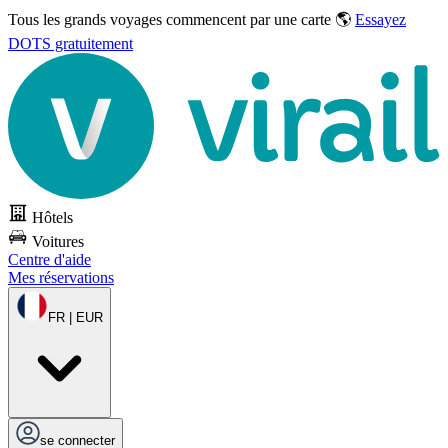
Tous les grands voyages commencent par une carte 🌎
Essayez
DOTS gratuitement
Hôtels
Voitures
Centre d'aide
Mes réservations
FR | EUR
se connecter