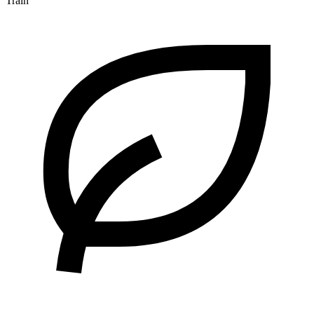
Train