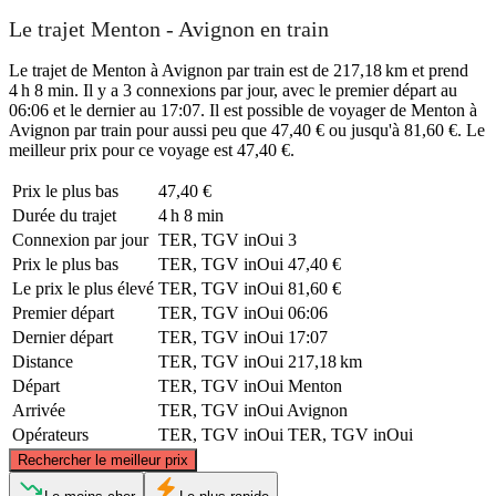
Le trajet Menton - Avignon en train
Le trajet de Menton à Avignon par train est de 217,18 km et prend
4 h 8 min. Il y a 3 connexions par jour, avec le premier départ au
06:06 et le dernier au 17:07. Il est possible de voyager de Menton à
Avignon par train pour aussi peu que 47,40 € ou jusqu'à 81,60 €. Le
meilleur prix pour ce voyage est 47,40 €.
Prix ​​le plus bas
47,40 €
Durée du trajet
4 h 8 min
Connexion par jour
TER, TGV inOui
3
Prix ​​le plus bas
TER, TGV inOui
47,40 €
Le prix le plus élevé
TER, TGV inOui
81,60 €
Premier départ
TER, TGV inOui
06:06
Dernier départ
TER, TGV inOui
17:07
Distance
TER, TGV inOui
217,18 km
Départ
TER, TGV inOui
Menton
Arrivée
TER, TGV inOui
Avignon
Opérateurs
TER, TGV inOui
TER, TGV inOui
©
CARTO
, ©
OpenStreetMap
contributors
Rechercher le meilleur prix