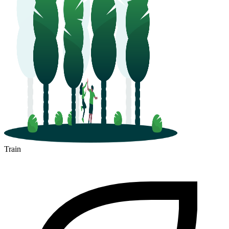
Train