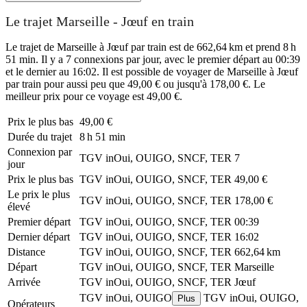
Le trajet Marseille - Jœuf en train
Le trajet de Marseille à Jœuf par train est de 662,64 km et prend 8 h
51 min. Il y a 7 connexions par jour, avec le premier départ au 00:39
et le dernier au 16:02. Il est possible de voyager de Marseille à Jœuf
par train pour aussi peu que 49,00 € ou jusqu'à 178,00 €. Le
meilleur prix pour ce voyage est 49,00 €.
Prix ​​le plus bas
49,00 €
Durée du trajet
8 h 51 min
Connexion par
TGV inOui, OUIGO, SNCF, TER
7
jour
Prix ​​le plus bas
TGV inOui, OUIGO, SNCF, TER
49,00 €
Le prix le plus
TGV inOui, OUIGO, SNCF, TER
178,00 €
élevé
Premier départ
TGV inOui, OUIGO, SNCF, TER
00:39
Dernier départ
TGV inOui, OUIGO, SNCF, TER
16:02
Distance
TGV inOui, OUIGO, SNCF, TER
662,64 km
Départ
TGV inOui, OUIGO, SNCF, TER
Marseille
Arrivée
TGV inOui, OUIGO, SNCF, TER
Jœuf
TGV inOui, OUIGO
TGV inOui, OUIGO,
Plus
Opérateurs