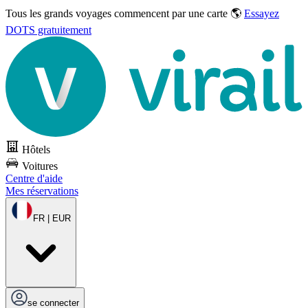
Tous les grands voyages commencent par une carte 🌎
Essayez
DOTS gratuitement
Hôtels
Voitures
Centre d'aide
Mes réservations
FR | EUR
se connecter