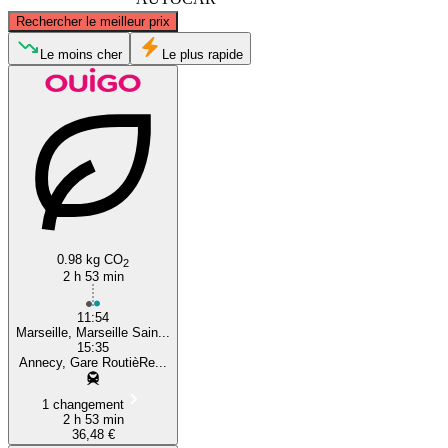
©
CARTO
, ©
OpenStreetMap
contributors
Rechercher le meilleur prix
Annecy
Le moins cher
Le plus rapide
Marseille
0.98 kg CO
2
2 h 53 min
11:54
Marseille, Marseille Sain...
15:35
Annecy, Gare RoutièRe...
1 changement
2 h 53 min
36,48 €