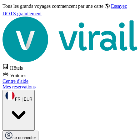
Tous les grands voyages commencent par une carte 🌎
Essayez
DOTS gratuitement
Hôtels
Voitures
Centre d'aide
Mes réservations
FR | EUR
se connecter