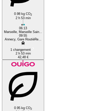
0.98 kg CO
2
2 h 53 min
06:13
Marseille, Marseille Sain...
09:55
Annecy, Gare RoutièRe...
1 changement
2 h 53 min
42,48 €
0.95 kg CO
2