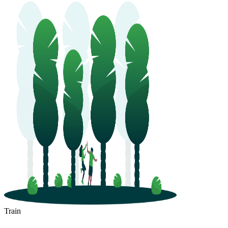
Train