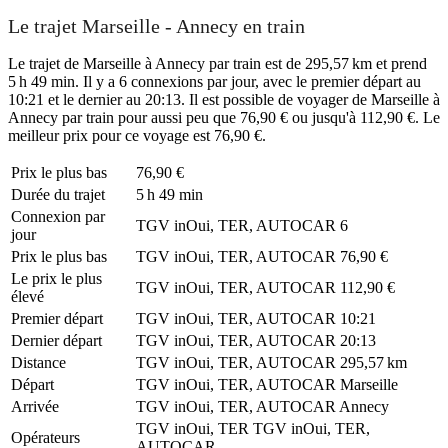
Le trajet Marseille - Annecy en train
Le trajet de Marseille à Annecy par train est de 295,57 km et prend
5 h 49 min. Il y a 6 connexions par jour, avec le premier départ au
10:21 et le dernier au 20:13. Il est possible de voyager de Marseille à
Annecy par train pour aussi peu que 76,90 € ou jusqu'à 112,90 €. Le
meilleur prix pour ce voyage est 76,90 €.
Prix ​​le plus bas
76,90 €
Durée du trajet
5 h 49 min
Connexion par
TGV inOui, TER, AUTOCAR
6
jour
Prix ​​le plus bas
TGV inOui, TER, AUTOCAR
76,90 €
Le prix le plus
TGV inOui, TER, AUTOCAR
112,90 €
élevé
Premier départ
TGV inOui, TER, AUTOCAR
10:21
Dernier départ
TGV inOui, TER, AUTOCAR
20:13
Distance
TGV inOui, TER, AUTOCAR
295,57 km
Départ
TGV inOui, TER, AUTOCAR
Marseille
Arrivée
TGV inOui, TER, AUTOCAR
Annecy
TGV inOui, TER
TGV inOui, TER,
Opérateurs
AUTOCAR