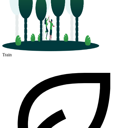
Train