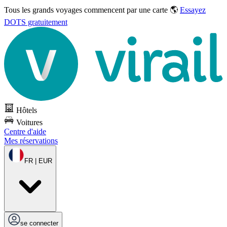
Tous les grands voyages commencent par une carte 🌎
Essayez
DOTS gratuitement
Hôtels
Voitures
Centre d'aide
Mes réservations
FR | EUR
se connecter