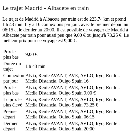
Le trajet Madrid - Albacete en train
Le trajet de Madrid à Albacete par train est de 223,74 km et prend
1 h 43 min. Il y a 16 connexions par jour, avec le premier départ au
06:15 et le dernier au 20:00. Il est possible de voyager de Madrid à
Albacete par train pour aussi peu que 9,00 € ou jusqu'à 73,25 €. Le
meilleur prix pour ce voyage est 9,00 €.
Prix ​​le
9,00 €
plus bas
Durée du
1 h 43 min
trajet
Connexion
Alvia, Renfe AVANT, AVE, AVLO, Iryo, Renfe -
par jour
Media Distancia, Ouigo Spain
16
Prix ​​le
Alvia, Renfe AVANT, AVE, AVLO, Iryo, Renfe -
plus bas
Media Distancia, Ouigo Spain
9,00 €
Le prix le
Alvia, Renfe AVANT, AVE, AVLO, Iryo, Renfe -
plus élevé
Media Distancia, Ouigo Spain
73,25 €
Premier
Alvia, Renfe AVANT, AVE, AVLO, Iryo, Renfe -
départ
Media Distancia, Ouigo Spain
06:15
Dernier
Alvia, Renfe AVANT, AVE, AVLO, Iryo, Renfe -
départ
Media Distancia, Ouigo Spain
20:00