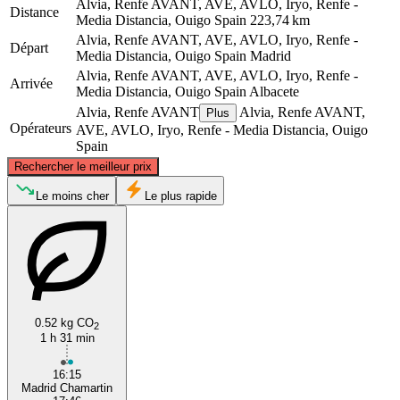
Alvia, Renfe AVANT, AVE, AVLO, Iryo, Renfe -
Distance
Media Distancia, Ouigo Spain
223,74 km
Alvia, Renfe AVANT, AVE, AVLO, Iryo, Renfe -
Départ
Media Distancia, Ouigo Spain
Madrid
Alvia, Renfe AVANT, AVE, AVLO, Iryo, Renfe -
Arrivée
Media Distancia, Ouigo Spain
Albacete
Alvia, Renfe AVANT
Alvia, Renfe AVANT,
Plus
Opérateurs
AVE, AVLO, Iryo, Renfe - Media Distancia, Ouigo
Spain
©
CARTO
, ©
OpenStreetMap
contributors
Rechercher le meilleur prix
Madrid
Le moins cher
Le plus rapide
0.52 kg CO
2
1 h 31 min
Albacete
16:15
Madrid Chamartin