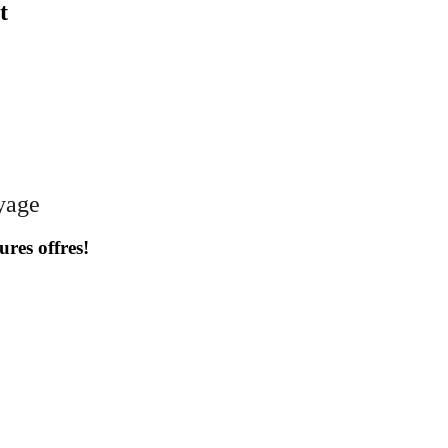
t
oyage
ures offres!