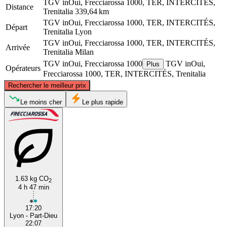
TGV inOui, Frecciarossa 1000, TER, INTERCITÉS,
Distance
Trenitalia
339,64 km
TGV inOui, Frecciarossa 1000, TER, INTERCITÉS,
Départ
Trenitalia
Lyon
TGV inOui, Frecciarossa 1000, TER, INTERCITÉS,
Arrivée
Trenitalia
Milan
TGV inOui, Frecciarossa 1000
TGV inOui,
Plus
Opérateurs
Frecciarossa 1000, TER, INTERCITÉS, Trenitalia
©
CARTO
, ©
OpenStreetMap
contributors
Rechercher le meilleur prix
Le moins cher
Le plus rapide
Lyon
Milan
1.63 kg CO
2
4 h 47 min
17:20
Lyon - Part-Dieu
22:07