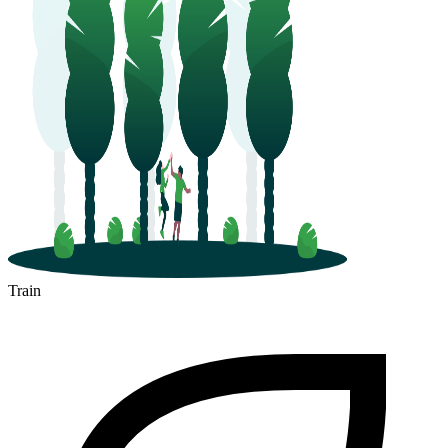
Train