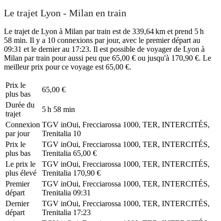
Le trajet Lyon - Milan en train
Le trajet de Lyon à Milan par train est de 339,64 km et prend 5 h
58 min. Il y a 10 connexions par jour, avec le premier départ au
09:31 et le dernier au 17:23. Il est possible de voyager de Lyon à
Milan par train pour aussi peu que 65,00 € ou jusqu'à 170,90 €. Le
meilleur prix pour ce voyage est 65,00 €.
Prix ​​le
65,00 €
plus bas
Durée du
5 h 58 min
trajet
Connexion
TGV inOui, Frecciarossa 1000, TER, INTERCITÉS,
par jour
Trenitalia
10
Prix ​​le
TGV inOui, Frecciarossa 1000, TER, INTERCITÉS,
plus bas
Trenitalia
65,00 €
Le prix le
TGV inOui, Frecciarossa 1000, TER, INTERCITÉS,
plus élevé
Trenitalia
170,90 €
Premier
TGV inOui, Frecciarossa 1000, TER, INTERCITÉS,
départ
Trenitalia
09:31
Dernier
TGV inOui, Frecciarossa 1000, TER, INTERCITÉS,
départ
Trenitalia
17:23