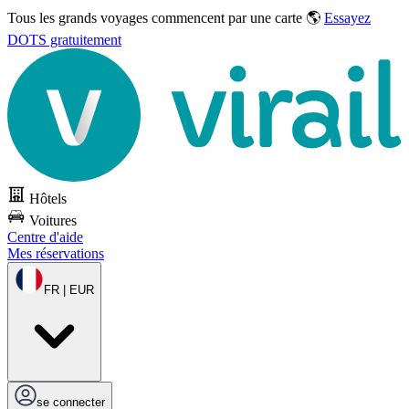
Tous les grands voyages commencent par une carte 🌎
Essayez
DOTS gratuitement
Hôtels
Voitures
Centre d'aide
Mes réservations
FR | EUR
se connecter