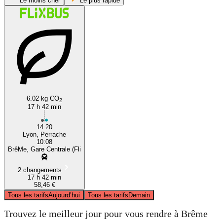
Le moins cher
Le plus rapide
Lyon
6.02 kg CO
2
17 h 42 min
14:20
Lyon, Perrache
10:08
BrêMe, Gare Centrale (Fli
2 changements
17 h 42 min
58,46 €
Tous les tarifs
Aujourd’hui
Tous les tarifs
Demain
Trouvez le meilleur jour pour vous rendre à Brême