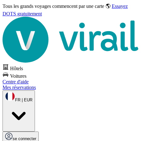
Tous les grands voyages commencent par une carte 🌎
Essayez
DOTS gratuitement
Hôtels
Voitures
Centre d'aide
Mes réservations
FR | EUR
se connecter