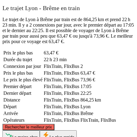
Le trajet Lyon - Brême en train
Le trajet de Lyon à Brême par train est de 864,25 km et prend 22 h
23 min. Il y a 2 connexions par jour, avec le premier départ au 17:05
et le dernier au 22:25. Il est possible de voyager de Lyon à Brême
par train pour aussi peu que 63,47 € ou jusqu'à 73,96 €. Le meilleur
prix pour ce voyage est 63,47 €.
Prix ​​le plus bas
63,47 €
Durée du trajet
22 h 23 min
Connexion par jour
FlixTrain, FlixBus
2
Prix ​​le plus bas
FlixTrain, FlixBus
63,47 €
Le prix le plus élevé
FlixTrain, FlixBus
73,96 €
Premier départ
FlixTrain, FlixBus
17:05
Dernier départ
FlixTrain, FlixBus
22:25
Distance
FlixTrain, FlixBus
864,25 km
Départ
FlixTrain, FlixBus
Lyon
Arrivée
FlixTrain, FlixBus
Brême
Opérateurs
FlixTrain, FlixBus
FlixTrain, FlixBus
©
CARTO
, ©
OpenStreetMap
contributors
Rechercher le meilleur prix
Bremen