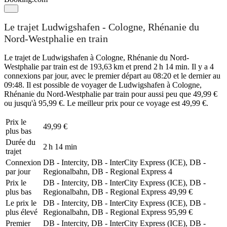
Le trajet Ludwigshafen - Cologne, Rhénanie du
Nord-Westphalie en train
Le trajet de Ludwigshafen à Cologne, Rhénanie du Nord-
Westphalie par train est de 193,63 km et prend 2 h 14 min. Il y a 4
connexions par jour, avec le premier départ au 08:20 et le dernier au
09:48. Il est possible de voyager de Ludwigshafen à Cologne,
Rhénanie du Nord-Westphalie par train pour aussi peu que 49,99 €
ou jusqu'à 95,99 €. Le meilleur prix pour ce voyage est 49,99 €.
Prix ​​le
49,99 €
plus bas
Durée du
2 h 14 min
trajet
Connexion
DB - Intercity, DB - InterCity Express (ICE), DB -
par jour
Regionalbahn, DB - Regional Express
4
Prix ​​le
DB - Intercity, DB - InterCity Express (ICE), DB -
plus bas
Regionalbahn, DB - Regional Express
49,99 €
Le prix le
DB - Intercity, DB - InterCity Express (ICE), DB -
plus élevé
Regionalbahn, DB - Regional Express
95,99 €
Premier
DB - Intercity, DB - InterCity Express (ICE), DB -