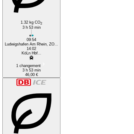
Ludwigshafen am Rhein
1.32 kg CO
2
3 h 53 min
09:54
Ludwigshafen Am Rhein, ZO...
14:02
KöLn Hbf...
1 changement
3 h 53 min
46,00 €