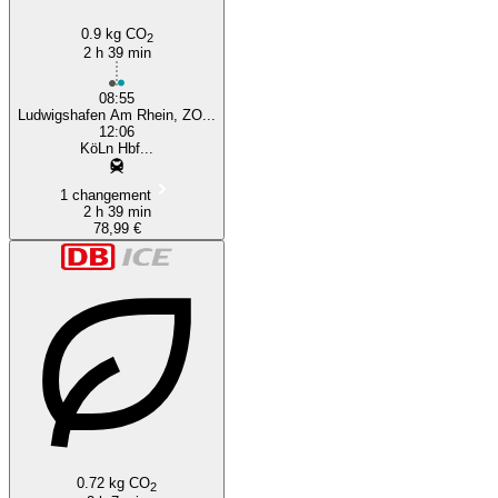
0.9 kg CO
2
2 h 39 min
08:55
Ludwigshafen Am Rhein, ZO...
12:06
KöLn Hbf...
1 changement
2 h 39 min
78,99 €
0.72 kg CO
2