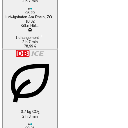
2 h 7 min
08:20
Ludwigshafen Am Rhein, ZO...
10:32
KöLn Hbf...
1 changement
2 h 7 min
78,99 €
0.7 kg CO
2
2 h 3 min