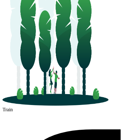
Train