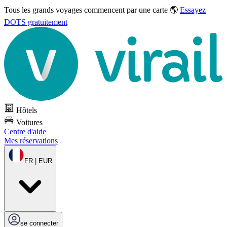
Tous les grands voyages commencent par une carte 🌎
Essayez
DOTS gratuitement
Hôtels
Voitures
Centre d'aide
Mes réservations
FR | EUR
se connecter