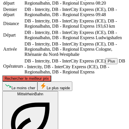
départ
Regionalbahn, DB - Regional Express
08:20
Dernier
DB - Intercity, DB - InterCity Express (ICE), DB -
départ
Regionalbahn, DB - Regional Express
09:48
DB - Intercity, DB - InterCity Express (ICE), DB -
Distance
Regionalbahn, DB - Regional Express
193,63 km
DB - Intercity, DB - InterCity Express (ICE), DB -
Départ
Regionalbahn, DB - Regional Express
Ludwigshafen
DB - Intercity, DB - InterCity Express (ICE), DB -
Arrivée
Regionalbahn, DB - Regional Express
Cologne,
Rhénanie du Nord-Westphalie
DB - Intercity, DB - InterCity Express (ICE)
DB
Plus
Opérateurs
- Intercity, DB - InterCity Express (ICE), DB -
Regionalbahn, DB - Regional Express
©
CARTO
, ©
OpenStreetMap
contributors
Rechercher le meilleur prix
Cologne
Le moins cher
Le plus rapide
MittelrheinBahn