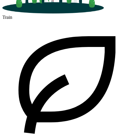
Train