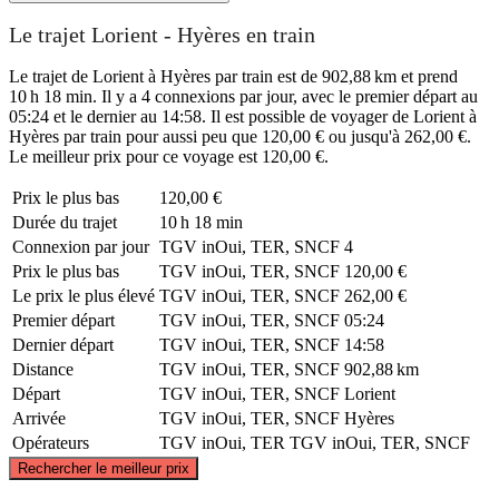
Le trajet Lorient - Hyères en train
Le trajet de Lorient à Hyères par train est de 902,88 km et prend
10 h 18 min. Il y a 4 connexions par jour, avec le premier départ au
05:24 et le dernier au 14:58. Il est possible de voyager de Lorient à
Hyères par train pour aussi peu que 120,00 € ou jusqu'à 262,00 €.
Le meilleur prix pour ce voyage est 120,00 €.
Prix ​​le plus bas
120,00 €
Durée du trajet
10 h 18 min
Connexion par jour
TGV inOui, TER, SNCF
4
Prix ​​le plus bas
TGV inOui, TER, SNCF
120,00 €
Le prix le plus élevé
TGV inOui, TER, SNCF
262,00 €
Premier départ
TGV inOui, TER, SNCF
05:24
Dernier départ
TGV inOui, TER, SNCF
14:58
Distance
TGV inOui, TER, SNCF
902,88 km
Départ
TGV inOui, TER, SNCF
Lorient
Arrivée
TGV inOui, TER, SNCF
Hyères
Opérateurs
TGV inOui, TER
TGV inOui, TER, SNCF
©
CARTO
, ©
OpenStreetMap
contributors
Rechercher le meilleur prix
Lorient