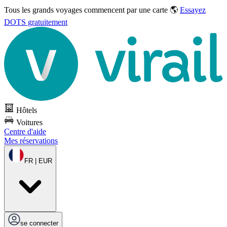
Tous les grands voyages commencent par une carte 🌎
Essayez
DOTS gratuitement
Hôtels
Voitures
Centre d'aide
Mes réservations
FR | EUR
se connecter