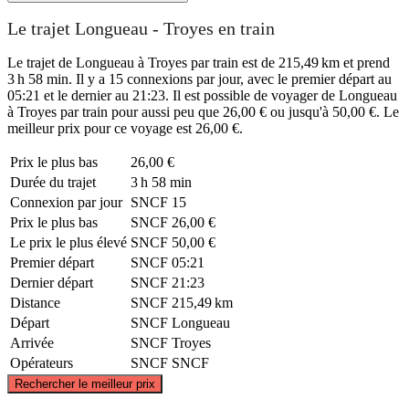
Le trajet Longueau - Troyes en train
Le trajet de Longueau à Troyes par train est de 215,49 km et prend
3 h 58 min. Il y a 15 connexions par jour, avec le premier départ au
05:21 et le dernier au 21:23. Il est possible de voyager de Longueau
à Troyes par train pour aussi peu que 26,00 € ou jusqu'à 50,00 €. Le
meilleur prix pour ce voyage est 26,00 €.
Prix ​​le plus bas
26,00 €
Durée du trajet
3 h 58 min
Connexion par jour
SNCF
15
Prix ​​le plus bas
SNCF
26,00 €
Le prix le plus élevé
SNCF
50,00 €
Premier départ
SNCF
05:21
Dernier départ
SNCF
21:23
Distance
SNCF
215,49 km
Départ
SNCF
Longueau
Arrivée
SNCF
Troyes
Opérateurs
SNCF
SNCF
©
CARTO
, ©
OpenStreetMap
contributors
Rechercher le meilleur prix
Longueau