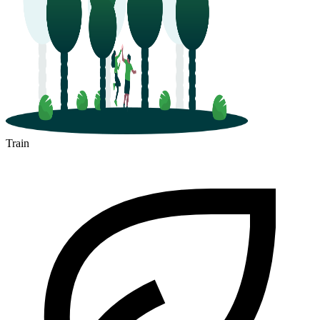
Train