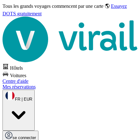
Tous les grands voyages commencent par une carte 🌎
Essayez
DOTS gratuitement
Hôtels
Voitures
Centre d'aide
Mes réservations
FR | EUR
se connecter