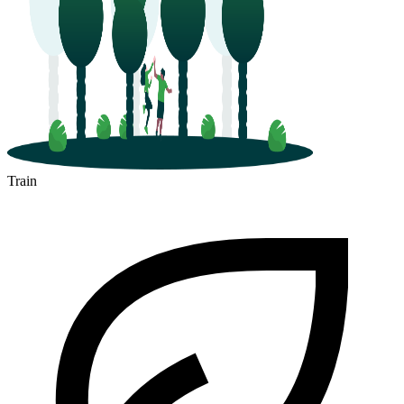
Train