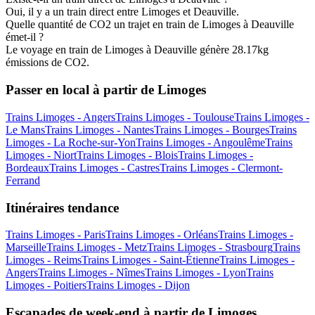
Oui, il y a un train direct entre Limoges et Deauville.
Quelle quantité de CO2 un trajet en train de Limoges à Deauville
émet-il ?
Le voyage en train de Limoges à Deauville génère 28.17kg
émissions de CO2.
Passer en local à partir de Limoges
Trains Limoges - Angers
Trains Limoges - Toulouse
Trains Limoges -
Le Mans
Trains Limoges - Nantes
Trains Limoges - Bourges
Trains
Limoges - La Roche-sur-Yon
Trains Limoges - Angoulême
Trains
Limoges - Niort
Trains Limoges - Blois
Trains Limoges -
Bordeaux
Trains Limoges - Castres
Trains Limoges - Clermont-
Ferrand
Itinéraires tendance
Trains Limoges - Paris
Trains Limoges - Orléans
Trains Limoges -
Marseille
Trains Limoges - Metz
Trains Limoges - Strasbourg
Trains
Limoges - Reims
Trains Limoges - Saint-Étienne
Trains Limoges -
Angers
Trains Limoges - Nîmes
Trains Limoges - Lyon
Trains
Limoges - Poitiers
Trains Limoges - Dijon
Escapades de week-end à partir de Limoges