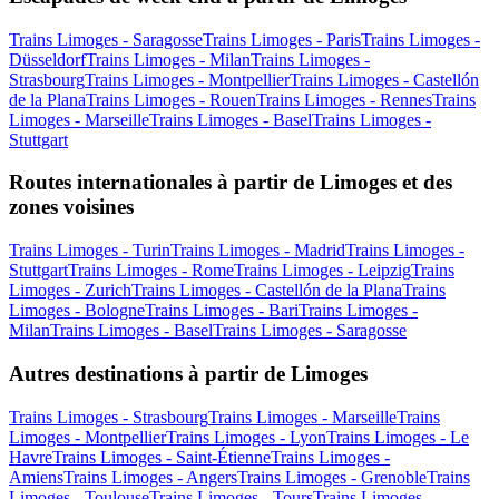
Trains Limoges - Saragosse
Trains Limoges - Paris
Trains Limoges -
Düsseldorf
Trains Limoges - Milan
Trains Limoges -
Strasbourg
Trains Limoges - Montpellier
Trains Limoges - Castellón
de la Plana
Trains Limoges - Rouen
Trains Limoges - Rennes
Trains
Limoges - Marseille
Trains Limoges - Basel
Trains Limoges -
Stuttgart
Routes internationales à partir de Limoges et des
zones voisines
Trains Limoges - Turin
Trains Limoges - Madrid
Trains Limoges -
Stuttgart
Trains Limoges - Rome
Trains Limoges - Leipzig
Trains
Limoges - Zurich
Trains Limoges - Castellón de la Plana
Trains
Limoges - Bologne
Trains Limoges - Bari
Trains Limoges -
Milan
Trains Limoges - Basel
Trains Limoges - Saragosse
Autres destinations à partir de Limoges
Trains Limoges - Strasbourg
Trains Limoges - Marseille
Trains
Limoges - Montpellier
Trains Limoges - Lyon
Trains Limoges - Le
Havre
Trains Limoges - Saint-Étienne
Trains Limoges -
Amiens
Trains Limoges - Angers
Trains Limoges - Grenoble
Trains
Limoges - Toulouse
Trains Limoges - Tours
Trains Limoges -