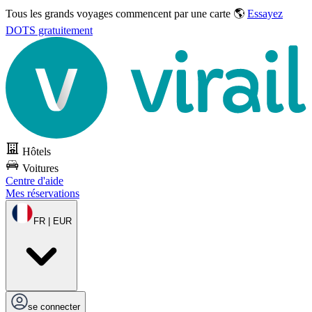
Tous les grands voyages commencent par une carte 🌎
Essayez
DOTS gratuitement
Hôtels
Voitures
Centre d'aide
Mes réservations
FR | EUR
se connecter