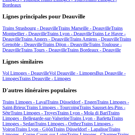
Bordeaux
Lignes principales pour Deauville
Trains Strasbourg - Deauville
Trains Marseille - Deauville
Trains
Montpellier - Deauville
Trains Lyon - Deauville
Trains Le Havre -
Deauville
Trains Angers - Deauville
Trains Amiens - Deauville
Trains
Grenoble - Deauville
Trains Dijon - Deauville
Trains Toulouse -
Deauville
Trains Tours - Deauville
Trains Bordeaux - Deauville
Lignes similaires
Vol Limoges - Deauville
Vol Deauville - Limoges
Bus Deauville -
Limoges
Trains Deauville - Limoges
D'autres itinéraires populaires
Trains Limoges - Laval
Trains Düsseldorf - Engen
Trains Limoges -
Saint-Brieuc
Trains Limoges - Tourcoing
Trains Sausset-les-Pins -
Sète
Trains Limoges - Troyes
Trains Lyon - Mola di Bari
Trains
Limoges - Bellegarde-sur-Valserine
Trains Lyon - Barletta
Trains
Limoges - Sedan
Trains Limoges - Orthez
Trains Limoges -
Voiron
Trains Lyon - Gijón
Trains Düsseldorf - Lapalisse
Trains
Limoges - Cosne-Cours-sur-Loire
Trains Limoges - Charmes
Trains