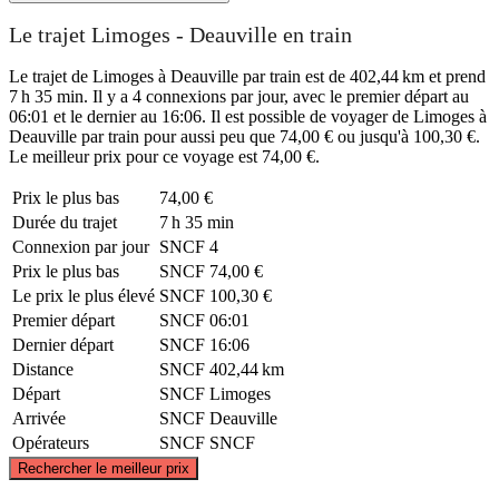
Le trajet Limoges - Deauville en train
Le trajet de Limoges à Deauville par train est de 402,44 km et prend
7 h 35 min. Il y a 4 connexions par jour, avec le premier départ au
06:01 et le dernier au 16:06. Il est possible de voyager de Limoges à
Deauville par train pour aussi peu que 74,00 € ou jusqu'à 100,30 €.
Le meilleur prix pour ce voyage est 74,00 €.
Prix ​​le plus bas
74,00 €
Durée du trajet
7 h 35 min
Connexion par jour
SNCF
4
Prix ​​le plus bas
SNCF
74,00 €
Le prix le plus élevé
SNCF
100,30 €
Premier départ
SNCF
06:01
Dernier départ
SNCF
16:06
Distance
SNCF
402,44 km
Départ
SNCF
Limoges
Arrivée
SNCF
Deauville
Opérateurs
SNCF
SNCF
©
CARTO
, ©
OpenStreetMap
contributors
Rechercher le meilleur prix
Deauville