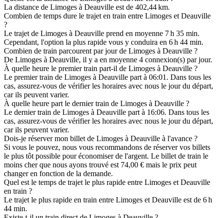
La distance de Limoges à Deauville est de 402,44 km.
Combien de temps dure le trajet en train entre Limoges et Deauville
?
Le trajet de Limoges à Deauville prend en moyenne 7 h 35 min.
Cependant, l'option la plus rapide vous y conduira en 6 h 44 min.
Combien de train parcourent par jour de Limoges à Deauville ?
De Limoges à Deauville, il y a en moyenne 4 connexion(s) par jour.
À quelle heure le premier train part-il de Limoges à Deauville ?
Le premier train de Limoges à Deauville part à 06:01. Dans tous les
cas, assurez-vous de vérifier les horaires avec nous le jour du départ,
car ils peuvent varier.
À quelle heure part le dernier train de Limoges à Deauville ?
Le dernier train de Limoges à Deauville part à 16:06. Dans tous les
cas, assurez-vous de vérifier les horaires avec nous le jour du départ,
car ils peuvent varier.
Dois-je réserver mon billet de Limoges à Deauville à l'avance ?
Si vous le pouvez, nous vous recommandons de réserver vos billets
le plus tôt possible pour économiser de l'argent. Le billet de train le
moins cher que nous ayons trouvé est 74,00 € mais le prix peut
changer en fonction de la demande.
Quel est le temps de trajet le plus rapide entre Limoges et Deauville
en train ?
Le trajet le plus rapide en train entre Limoges et Deauville est de 6 h
44 min.
Existe-t-il un train direct de Limoges à Deauville ?