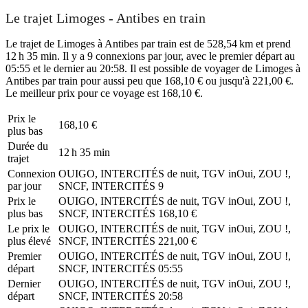
Le trajet Limoges - Antibes en train
Le trajet de Limoges à Antibes par train est de 528,54 km et prend
12 h 35 min. Il y a 9 connexions par jour, avec le premier départ au
05:55 et le dernier au 20:58. Il est possible de voyager de Limoges à
Antibes par train pour aussi peu que 168,10 € ou jusqu'à 221,00 €.
Le meilleur prix pour ce voyage est 168,10 €.
Prix ​​le
168,10 €
plus bas
Durée du
12 h 35 min
trajet
Connexion
OUIGO, INTERCITÉS de nuit, TGV inOui, ZOU !,
par jour
SNCF, INTERCITÉS
9
Prix ​​le
OUIGO, INTERCITÉS de nuit, TGV inOui, ZOU !,
plus bas
SNCF, INTERCITÉS
168,10 €
Le prix le
OUIGO, INTERCITÉS de nuit, TGV inOui, ZOU !,
plus élevé
SNCF, INTERCITÉS
221,00 €
Premier
OUIGO, INTERCITÉS de nuit, TGV inOui, ZOU !,
départ
SNCF, INTERCITÉS
05:55
Dernier
OUIGO, INTERCITÉS de nuit, TGV inOui, ZOU !,
départ
SNCF, INTERCITÉS
20:58