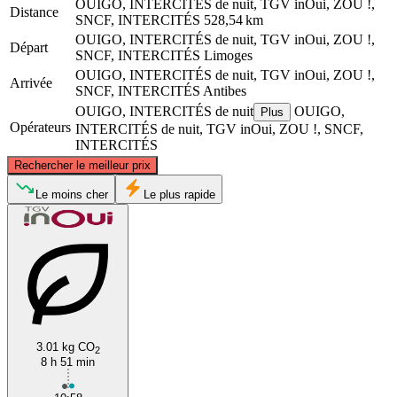
OUIGO, INTERCITÉS de nuit, TGV inOui, ZOU !,
Distance
SNCF, INTERCITÉS
528,54 km
OUIGO, INTERCITÉS de nuit, TGV inOui, ZOU !,
Départ
SNCF, INTERCITÉS
Limoges
OUIGO, INTERCITÉS de nuit, TGV inOui, ZOU !,
Arrivée
SNCF, INTERCITÉS
Antibes
OUIGO, INTERCITÉS de nuit
OUIGO,
Plus
Opérateurs
INTERCITÉS de nuit, TGV inOui, ZOU !, SNCF,
INTERCITÉS
©
CARTO
, ©
OpenStreetMap
contributors
Rechercher le meilleur prix
Le moins cher
Le plus rapide
Limoges
3.01 kg CO
2
Antibes
8 h 51 min