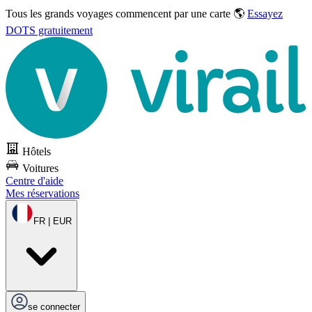
Tous les grands voyages commencent par une carte 🌎
Essayez
DOTS gratuitement
Hôtels
Voitures
Centre d'aide
Mes réservations
FR | EUR
se connecter