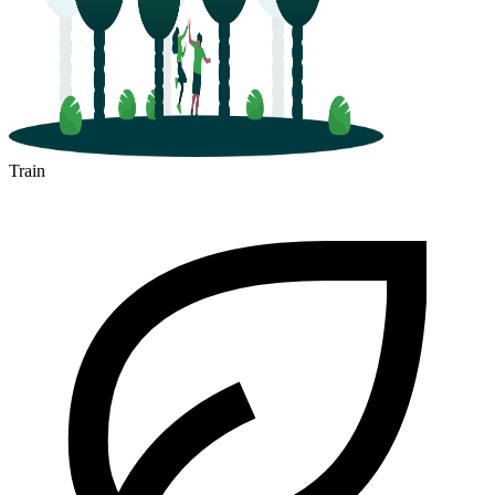
Train