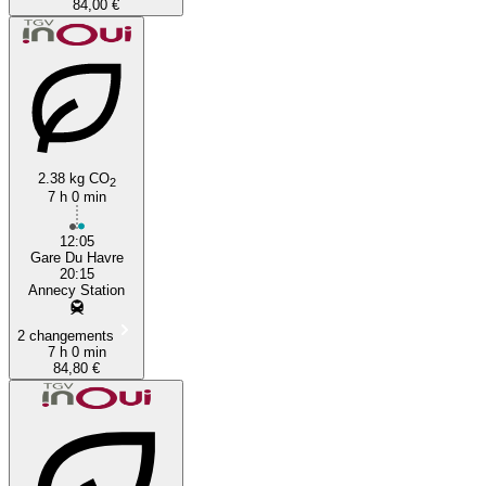
84,00 €
2.38 kg CO
2
7 h 0 min
12:05
Gare Du Havre
20:15
Annecy Station
2 changements
7 h 0 min
84,80 €