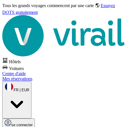
Tous les grands voyages commencent par une carte 🌎
Essayez
DOTS gratuitement
Hôtels
Voitures
Centre d'aide
Mes réservations
FR | EUR
se connecter