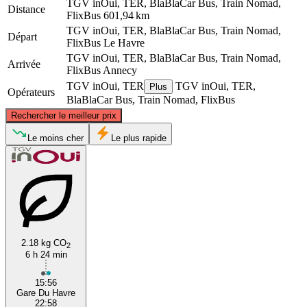
TGV inOui, TER, BlaBlaCar Bus, Train Nomad,
Distance
FlixBus
601,94 km
TGV inOui, TER, BlaBlaCar Bus, Train Nomad,
Départ
FlixBus
Le Havre
TGV inOui, TER, BlaBlaCar Bus, Train Nomad,
Arrivée
FlixBus
Annecy
TGV inOui, TER
TGV inOui, TER,
Plus
Opérateurs
BlaBlaCar Bus, Train Nomad, FlixBus
©
CARTO
, ©
OpenStreetMap
contributors
Rechercher le meilleur prix
Le Havre
Le moins cher
Le plus rapide
2.18 kg CO
2
6 h 24 min
Annecy
15:56
Gare Du Havre
22:58