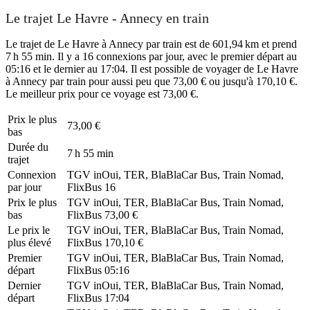
Le trajet Le Havre - Annecy en train
Le trajet de Le Havre à Annecy par train est de 601,94 km et prend
7 h 55 min. Il y a 16 connexions par jour, avec le premier départ au
05:16 et le dernier au 17:04. Il est possible de voyager de Le Havre
à Annecy par train pour aussi peu que 73,00 € ou jusqu'à 170,10 €.
Le meilleur prix pour ce voyage est 73,00 €.
Prix ​​le plus
73,00 €
bas
Durée du
7 h 55 min
trajet
Connexion
TGV inOui, TER, BlaBlaCar Bus, Train Nomad,
par jour
FlixBus
16
Prix ​​le plus
TGV inOui, TER, BlaBlaCar Bus, Train Nomad,
bas
FlixBus
73,00 €
Le prix le
TGV inOui, TER, BlaBlaCar Bus, Train Nomad,
plus élevé
FlixBus
170,10 €
Premier
TGV inOui, TER, BlaBlaCar Bus, Train Nomad,
départ
FlixBus
05:16
Dernier
TGV inOui, TER, BlaBlaCar Bus, Train Nomad,
départ
FlixBus
17:04