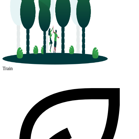
Train