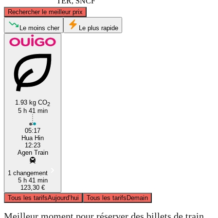
TER, SNCF
©
CARTO
, ©
OpenStreetMap
contributors
Rechercher le meilleur prix
Le Havre
Le moins cher
Le plus rapide
1.93 kg CO
2
5 h 41 min
Agen
05:17
Hua Hin
12:23
Agen Train
1 changement
5 h 41 min
123,30 €
Tous les tarifs
Aujourd’hui
Tous les tarifs
Demain
Meilleur moment pour réserver des billets de train