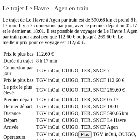
Le trajet Le Havre - Agen en train
Le trajet de Le Havre à Agen par train est de 590,66 km et prend 8 h
17 min. Il y a 7 connexions par jour, avec le premier départ au 05:17
et le dernier au 18:01. Il est possible de voyager de Le Havre à Agen
par train pour aussi peu que 112,60 € ou jusqu'à 269,60 €. Le
meilleur prix pour ce voyage est 112,60 €.
Prix ​​le plus bas
112,60 €
Durée du trajet
8 h 17 min
Connexion par
TGV inOui, OUIGO, TER, SNCF
7
jour
Prix ​​le plus bas
TGV inOui, OUIGO, TER, SNCF
112,60 €
Le prix le plus
TGV inOui, OUIGO, TER, SNCF
269,60 €
élevé
Premier départ
TGV inOui, OUIGO, TER, SNCF
05:17
Dernier départ
TGV inOui, OUIGO, TER, SNCF
18:01
Distance
TGV inOui, OUIGO, TER, SNCF
590,66 km
Départ
TGV inOui, OUIGO, TER, SNCF
Le Havre
Arrivée
TGV inOui, OUIGO, TER, SNCF
Agen
TGV inOui, OUIGO
TGV inOui, OUIGO,
Plus
Opérateurs