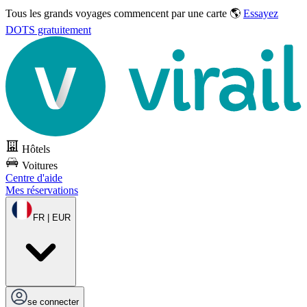
Tous les grands voyages commencent par une carte 🌎
Essayez
DOTS gratuitement
Hôtels
Voitures
Centre d'aide
Mes réservations
FR | EUR
se connecter