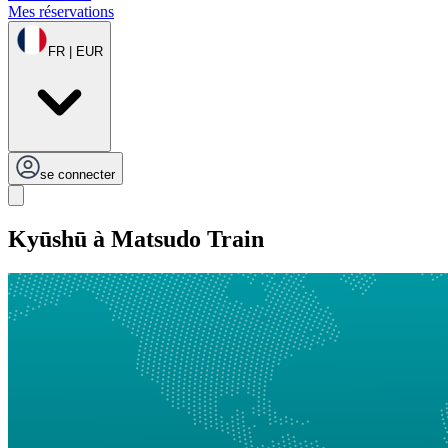
Mes réservations
FR | EUR
se connecter
Kyūshū à Matsudo Train