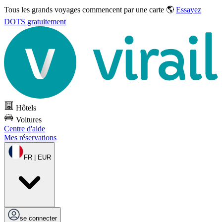
Tous les grands voyages commencent par une carte 🌎
Essayez
DOTS gratuitement
Hôtels
Voitures
Centre d'aide
Mes réservations
FR | EUR
se connecter