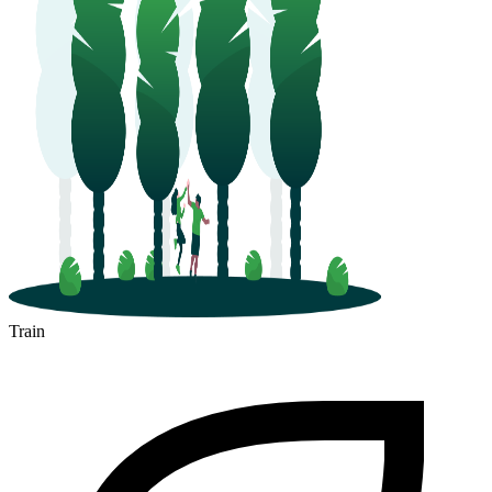
Train