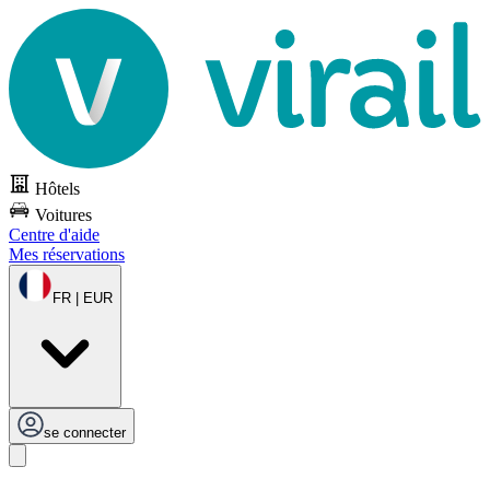
Hôtels
Voitures
Centre d'aide
Mes réservations
FR | EUR
se connecter