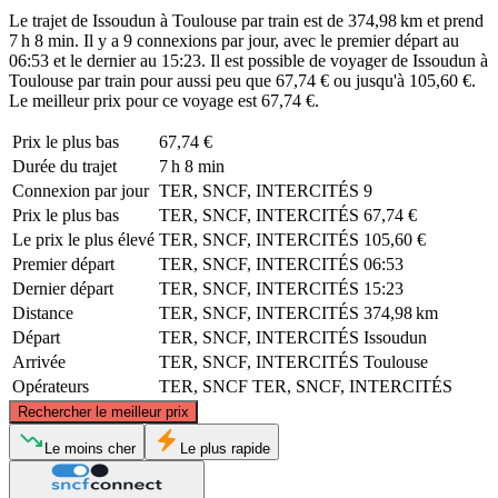
Le trajet de Issoudun à Toulouse par train est de 374,98 km et prend
7 h 8 min. Il y a 9 connexions par jour, avec le premier départ au
06:53 et le dernier au 15:23. Il est possible de voyager de Issoudun à
Toulouse par train pour aussi peu que 67,74 € ou jusqu'à 105,60 €.
Le meilleur prix pour ce voyage est 67,74 €.
Prix ​​le plus bas
67,74 €
Durée du trajet
7 h 8 min
Connexion par jour
TER, SNCF, INTERCITÉS
9
Prix ​​le plus bas
TER, SNCF, INTERCITÉS
67,74 €
Le prix le plus élevé
TER, SNCF, INTERCITÉS
105,60 €
Premier départ
TER, SNCF, INTERCITÉS
06:53
Dernier départ
TER, SNCF, INTERCITÉS
15:23
Distance
TER, SNCF, INTERCITÉS
374,98 km
Départ
TER, SNCF, INTERCITÉS
Issoudun
Arrivée
TER, SNCF, INTERCITÉS
Toulouse
Opérateurs
TER, SNCF
TER, SNCF, INTERCITÉS
©
CARTO
, ©
OpenStreetMap
contributors
Rechercher le meilleur prix
Issoudun
Le moins cher
Le plus rapide