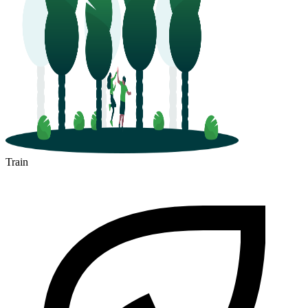
Train