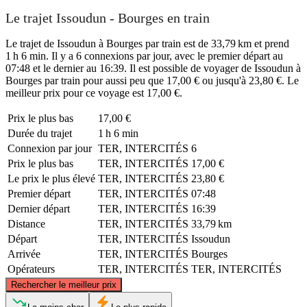
Le trajet Issoudun - Bourges en train
Le trajet de Issoudun à Bourges par train est de 33,79 km et prend
1 h 6 min. Il y a 6 connexions par jour, avec le premier départ au
07:48 et le dernier au 16:39. Il est possible de voyager de Issoudun à
Bourges par train pour aussi peu que 17,00 € ou jusqu'à 23,80 €. Le
meilleur prix pour ce voyage est 17,00 €.
Prix ​​le plus bas
17,00 €
Durée du trajet
1 h 6 min
Connexion par jour
TER, INTERCITÉS
6
Prix ​​le plus bas
TER, INTERCITÉS
17,00 €
Le prix le plus élevé
TER, INTERCITÉS
23,80 €
Premier départ
TER, INTERCITÉS
07:48
Dernier départ
TER, INTERCITÉS
16:39
Distance
TER, INTERCITÉS
33,79 km
Départ
TER, INTERCITÉS
Issoudun
Arrivée
TER, INTERCITÉS
Bourges
Opérateurs
TER, INTERCITÉS
TER, INTERCITÉS
©
CARTO
, ©
OpenStreetMap
contributors
Rechercher le meilleur prix