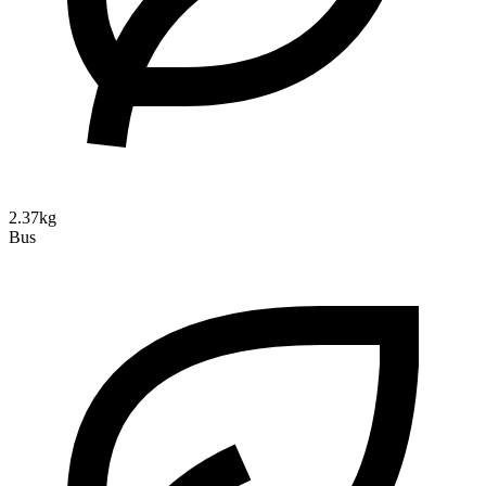
2.37kg
Bus