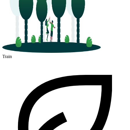
Train