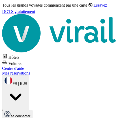
Tous les grands voyages commencent par une carte 🌎
Essayez
DOTS gratuitement
Hôtels
Voitures
Centre d'aide
Mes réservations
FR | EUR
se connecter