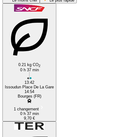
Le moins cher
Le plus rapide
Bourges
Issoudun
0.21 kg CO
2
0 h 37 min
13:42
Issoudun Place De La Gare
14:54
Bourges (FR)
1 changement
0 h 37 min
9,70 €