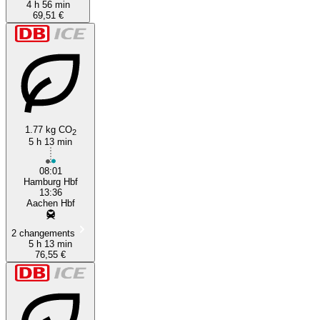
4 h 56 min
69,51 €
1.77 kg CO
2
5 h 13 min
08:01
Hamburg Hbf
13:36
Aachen Hbf
2 changements
5 h 13 min
76,55 €