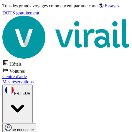
Tous les grands voyages commencent par une carte 🌎
Essayez
DOTS gratuitement
Hôtels
Voitures
Centre d'aide
Mes réservations
FR | EUR
se connecter