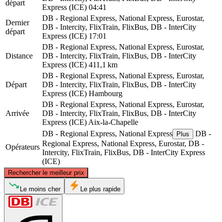
départ
Express (ICE)
04:41
DB - Regional Express, National Express, Eurostar,
Dernier
DB - Intercity, FlixTrain, FlixBus, DB - InterCity
départ
Express (ICE)
17:01
DB - Regional Express, National Express, Eurostar,
Distance
DB - Intercity, FlixTrain, FlixBus, DB - InterCity
Express (ICE)
411,1 km
DB - Regional Express, National Express, Eurostar,
Départ
DB - Intercity, FlixTrain, FlixBus, DB - InterCity
Express (ICE)
Hambourg
DB - Regional Express, National Express, Eurostar,
Arrivée
DB - Intercity, FlixTrain, FlixBus, DB - InterCity
Express (ICE)
Aix-la-Chapelle
DB - Regional Express, National Express
DB -
Plus
Regional Express, National Express, Eurostar, DB -
Opérateurs
Intercity, FlixTrain, FlixBus, DB - InterCity Express
(ICE)
©
CARTO
, ©
OpenStreetMap
contributors
Rechercher le meilleur prix
Hamburg
Le moins cher
Le plus rapide