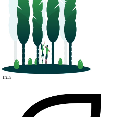
Train