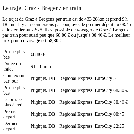
Le trajet Graz - Bregenz en train
Le trajet de Graz à Bregenz par train est de 433,28 km et prend 9 h
18 min. Il y a 5 connexions par jour, avec le premier départ au 08:45
et le dernier au 22:25. Il est possible de voyager de Graz à Bregenz
par train pour aussi peu que 68,80 € ou jusqu'à 88,40 €. Le meilleur
prix pour ce voyage est 68,80 €.
Prix ​​le plus
68,80 €
bas
Durée du
9 h 18 min
trajet
Connexion
Nightjet, DB - Regional Express, EuroCity
5
par jour
Prix ​​le plus
Nightjet, DB - Regional Express, EuroCity
68,80 €
bas
Le prix le
Nightjet, DB - Regional Express, EuroCity
88,40 €
plus élevé
Premier
Nightjet, DB - Regional Express, EuroCity
08:45
départ
Dernier
Nightjet, DB - Regional Express, EuroCity
22:25
départ