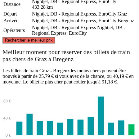
Nightjet, DB - Regional Express, EuroCity
Distance
433,28 km
Départ
Nightjet, DB - Regional Express, EuroCity
Graz
Arrivée
Nightjet, DB - Regional Express, EuroCity
Bregenz
Nightjet, DB - Regional Express
Nightjet, DB -
Opérateurs
Regional Express, EuroCity
©
CARTO
, ©
OpenStreetMap
contributors
Rechercher le meilleur prix
Meilleur moment pour réserver des billets de train
pas chers de Graz à Bregenz
Les billets de train Graz - Bregenz les moins chers peuvent être
Bregenz
trouvés à partir de 25,79 € si vous avez de la chance, ou 40,19 € en
moyenne. Le billet le plus cher peut coûter jusqu'à 91,18 €.
Graz