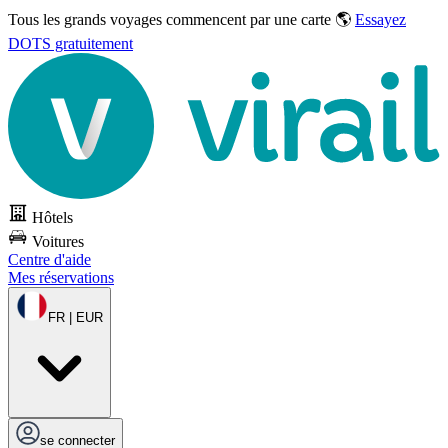
Tous les grands voyages commencent par une carte 🌎
Essayez
DOTS gratuitement
Hôtels
Voitures
Centre d'aide
Mes réservations
FR | EUR
se connecter