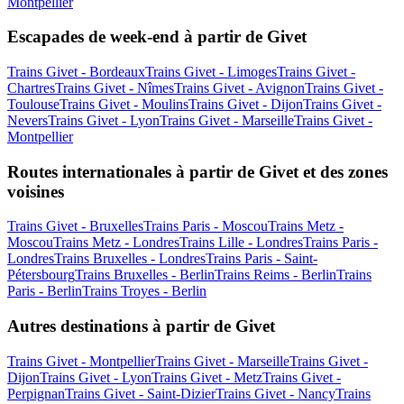
Montpellier
Escapades de week-end à partir de Givet
Trains Givet - Bordeaux
Trains Givet - Limoges
Trains Givet -
Chartres
Trains Givet - Nîmes
Trains Givet - Avignon
Trains Givet -
Toulouse
Trains Givet - Moulins
Trains Givet - Dijon
Trains Givet -
Nevers
Trains Givet - Lyon
Trains Givet - Marseille
Trains Givet -
Montpellier
Routes internationales à partir de Givet et des zones
voisines
Trains Givet - Bruxelles
Trains Paris - Moscou
Trains Metz -
Moscou
Trains Metz - Londres
Trains Lille - Londres
Trains Paris -
Londres
Trains Bruxelles - Londres
Trains Paris - Saint-
Pétersbourg
Trains Bruxelles - Berlin
Trains Reims - Berlin
Trains
Paris - Berlin
Trains Troyes - Berlin
Autres destinations à partir de Givet
Trains Givet - Montpellier
Trains Givet - Marseille
Trains Givet -
Dijon
Trains Givet - Lyon
Trains Givet - Metz
Trains Givet -
Perpignan
Trains Givet - Saint-Dizier
Trains Givet - Nancy
Trains