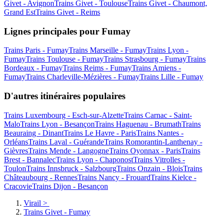
Givet - Avignon
Trains Givet - Toulouse
Trains Givet - Chaumont,
Grand Est
Trains Givet - Reims
Lignes principales pour Fumay
Trains Paris - Fumay
Trains Marseille - Fumay
Trains Lyon -
Fumay
Trains Toulouse - Fumay
Trains Strasbourg - Fumay
Trains
Bordeaux - Fumay
Trains Reims - Fumay
Trains Amiens -
Fumay
Trains Charleville-Mézières - Fumay
Trains Lille - Fumay
D'autres itinéraires populaires
Trains Luxembourg - Esch-sur-Alzette
Trains Carnac - Saint-
Malo
Trains Lyon - Besançon
Trains Haguenau - Brumath
Trains
Beauraing - Dinant
Trains Le Havre - Paris
Trains Nantes -
Orléans
Trains Laval - Guérande
Trains Romorantin-Lanthenay -
Gièvres
Trains Mende - Langogne
Trains Oyonnax - Paris
Trains
Brest - Bannalec
Trains Lyon - Chaponost
Trains Vitrolles -
Toulon
Trains Innsbruck - Salzbourg
Trains Onzain - Blois
Trains
Châteaubourg - Rennes
Trains Nancy - Frouard
Trains Kielce -
Cracovie
Trains Dijon - Besançon
Virail
>
Trains Givet - Fumay