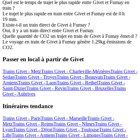
Quel est le temps de trajet le plus rapide entre Givet et Fumay en
train ?
Le trajet le plus rapide en train entre Givet et Fumay est de 0 h
19 min.
Existe-t-il un train direct de Givet à Fumay ?
Oui, il y a un train direct entre Givet et Fumay.
Quelle quantité de CO2 un trajet en train de Givet à Fumay émet-il ?
Le voyage en train de Givet à Fumay génère 1.29kg émissions de
CO2.
Passer en local à partir de Givet
Trains Givet - Metz
Trains Givet - Charleville-Mézières
Trains Givet -
Sedan
Trains Givet - Troyes
Trains Givet - Beauvais
Trains Givet -
Amiens
Trains Givet - Laon
Trains Givet - Rethel
Trains Givet -
Saint-Dizier
Trains Givet - Revin
Trains Givet - Bruxelles
Trains
Givet - Aubrives
Itinéraires tendance
Trains Givet - Paris
Trains Givet - Marseille
Trains Givet -
Metz
Trains Givet - Reims
Trains Givet - Nîmes
Trains Givet -
Lyon
Trains Givet - Dijon
Trains Givet - Toulouse
Trains Givet -
Lille
Trains Givet - Amiens
Trains Givet - Limoges
Trains Givet -