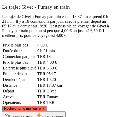
Le trajet Givet - Fumay en train
Le trajet de Givet à Fumay par train est de 18,37 km et prend 0 h
21 min. Il y a 18 connexions par jour, avec le premier départ au
05:17 et le dernier au 19:20. Il est possible de voyager de Givet à
Fumay par train pour aussi peu que 4,00 € ou jusqu'à 6,50 €. Le
meilleur prix pour ce voyage est 4,00 €.
Prix ​​le plus bas
4,00 €
Durée du trajet
0 h 21 min
Connexion par jour
TER
18
Prix ​​le plus bas
TER
4,00 €
Le prix le plus élevé
TER
6,50 €
Premier départ
TER
05:17
Dernier départ
TER
19:20
Distance
TER
18,37 km
Départ
TER
Givet
Arrivée
TER
Fumay
Opérateurs
TER
TER
©
CARTO
, ©
OpenStreetMap
contributors
Rechercher le meilleur prix
Givet