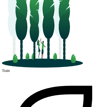
Train