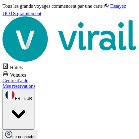
Tous les grands voyages commencent par une carte 🌎
Essayez
DOTS gratuitement
Hôtels
Voitures
Centre d'aide
Mes réservations
FR | EUR
se connecter