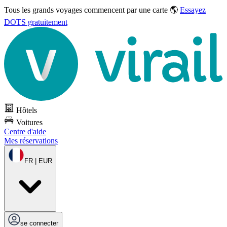
Tous les grands voyages commencent par une carte 🌎
Essayez
DOTS gratuitement
Hôtels
Voitures
Centre d'aide
Mes réservations
FR | EUR
se connecter