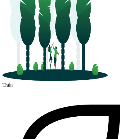
Train