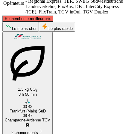
- Regional Express, TER, SWEG Südwestdeutsche
Opérateurs
Landesverkehrs, FlixBus, DB - InterCity Express
(ICE), FlixTrain, TGV inOui, TGV Duplex
©
CARTO
, ©
OpenStreetMap
contributors
Rechercher le meilleur prix
Le moins cher
Le plus rapide
Frankfurt
Reims
1.3 kg CO
2
3 h 50 min
03:43
Frankfurt (Main) SüD
08:47
Champagne-Ardenne TGV
2 changements