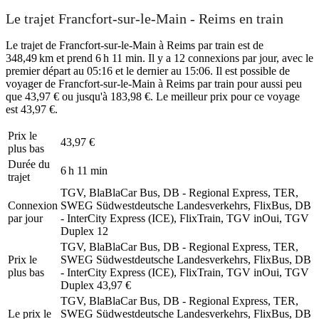
Le trajet Francfort-sur-le-Main - Reims en train
Le trajet de Francfort-sur-le-Main à Reims par train est de
348,49 km et prend 6 h 11 min. Il y a 12 connexions par jour, avec le
premier départ au 05:16 et le dernier au 15:06. Il est possible de
voyager de Francfort-sur-le-Main à Reims par train pour aussi peu
que 43,97 € ou jusqu'à 183,98 €. Le meilleur prix pour ce voyage
est 43,97 €.
Prix ​​le
43,97 €
plus bas
Durée du
6 h 11 min
trajet
TGV, BlaBlaCar Bus, DB - Regional Express, TER,
Connexion
SWEG Südwestdeutsche Landesverkehrs, FlixBus, DB
par jour
- InterCity Express (ICE), FlixTrain, TGV inOui, TGV
Duplex
12
TGV, BlaBlaCar Bus, DB - Regional Express, TER,
Prix ​​le
SWEG Südwestdeutsche Landesverkehrs, FlixBus, DB
plus bas
- InterCity Express (ICE), FlixTrain, TGV inOui, TGV
Duplex
43,97 €
TGV, BlaBlaCar Bus, DB - Regional Express, TER,
Le prix le
SWEG Südwestdeutsche Landesverkehrs, FlixBus, DB