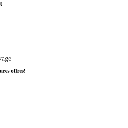
t
oyage
ures offres!