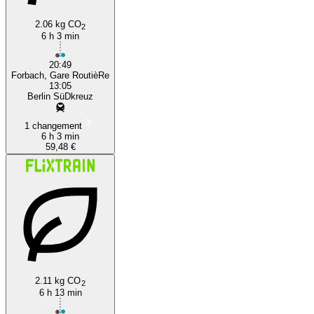
2.06 kg CO
Forbach
2
6 h 3 min
20:49
Forbach, Gare RoutièRe
13:05
Berlin SüDkreuz
1 changement
6 h 3 min
59,48 €
2.11 kg CO
2
6 h 13 min