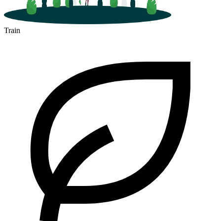
Train