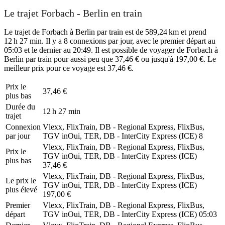
Le trajet Forbach - Berlin en train
Le trajet de Forbach à Berlin par train est de 589,24 km et prend
12 h 27 min. Il y a 8 connexions par jour, avec le premier départ au
05:03 et le dernier au 20:49. Il est possible de voyager de Forbach à
Berlin par train pour aussi peu que 37,46 € ou jusqu'à 197,00 €. Le
meilleur prix pour ce voyage est 37,46 €.
Prix ​​le
37,46 €
plus bas
Durée du
12 h 27 min
trajet
Connexion
Vlexx, FlixTrain, DB - Regional Express, FlixBus,
par jour
TGV inOui, TER, DB - InterCity Express (ICE)
8
Vlexx, FlixTrain, DB - Regional Express, FlixBus,
Prix ​​le
TGV inOui, TER, DB - InterCity Express (ICE)
plus bas
37,46 €
Vlexx, FlixTrain, DB - Regional Express, FlixBus,
Le prix le
TGV inOui, TER, DB - InterCity Express (ICE)
plus élevé
197,00 €
Premier
Vlexx, FlixTrain, DB - Regional Express, FlixBus,
départ
TGV inOui, TER, DB - InterCity Express (ICE)
05:03