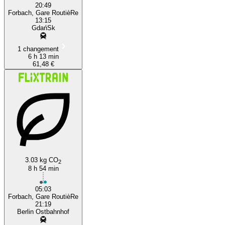
20:49
Forbach, Gare RoutièRe
13:15
GdańSk
1 changement
6 h 13 min
61,48 €
3.03 kg CO
2
8 h 54 min
05:03
Forbach, Gare RoutièRe
21:19
Berlin Ostbahnhof