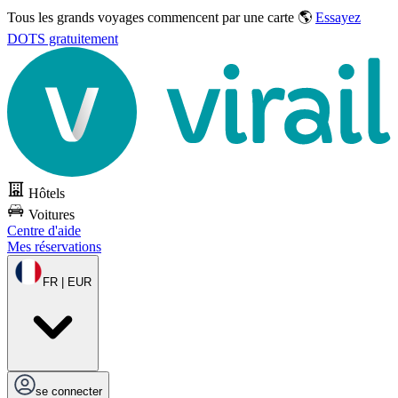
Tous les grands voyages commencent par une carte 🌎
Essayez
DOTS gratuitement
Hôtels
Voitures
Centre d'aide
Mes réservations
FR | EUR
se connecter