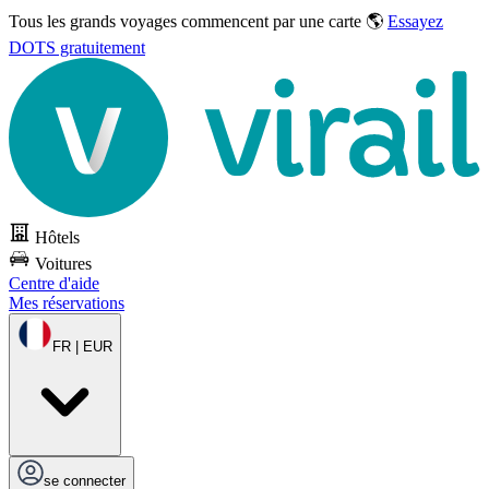
Tous les grands voyages commencent par une carte 🌎
Essayez
DOTS gratuitement
Hôtels
Voitures
Centre d'aide
Mes réservations
FR | EUR
se connecter