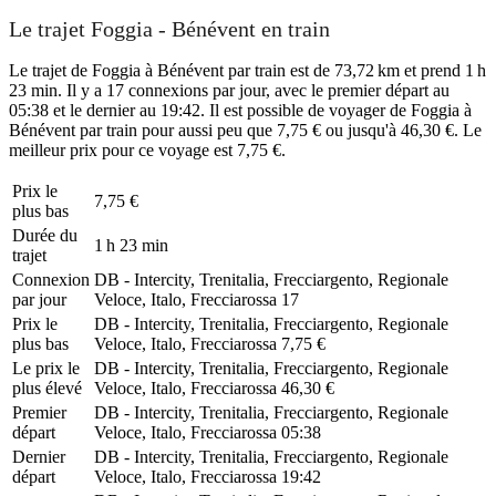
Le trajet Foggia - Bénévent en train
Le trajet de Foggia à Bénévent par train est de 73,72 km et prend 1 h
23 min. Il y a 17 connexions par jour, avec le premier départ au
05:38 et le dernier au 19:42. Il est possible de voyager de Foggia à
Bénévent par train pour aussi peu que 7,75 € ou jusqu'à 46,30 €. Le
meilleur prix pour ce voyage est 7,75 €.
Prix ​​le
7,75 €
plus bas
Durée du
1 h 23 min
trajet
Connexion
DB - Intercity, Trenitalia, Frecciargento, Regionale
par jour
Veloce, Italo, Frecciarossa
17
Prix ​​le
DB - Intercity, Trenitalia, Frecciargento, Regionale
plus bas
Veloce, Italo, Frecciarossa
7,75 €
Le prix le
DB - Intercity, Trenitalia, Frecciargento, Regionale
plus élevé
Veloce, Italo, Frecciarossa
46,30 €
Premier
DB - Intercity, Trenitalia, Frecciargento, Regionale
départ
Veloce, Italo, Frecciarossa
05:38
Dernier
DB - Intercity, Trenitalia, Frecciargento, Regionale
départ
Veloce, Italo, Frecciarossa
19:42