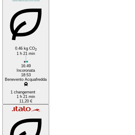
0.46 kg CO
2
1 h 21 min
16:49
Incoronata
18:53
Benevento Acquafredda
1 changement
1 h 21 min
11,20 €