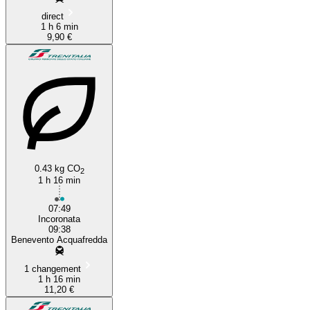
direct
1 h 6 min
9,90 €
0.43 kg CO
2
1 h 16 min
07:49
Incoronata
09:38
Benevento Acquafredda
1 changement
1 h 16 min
11,20 €