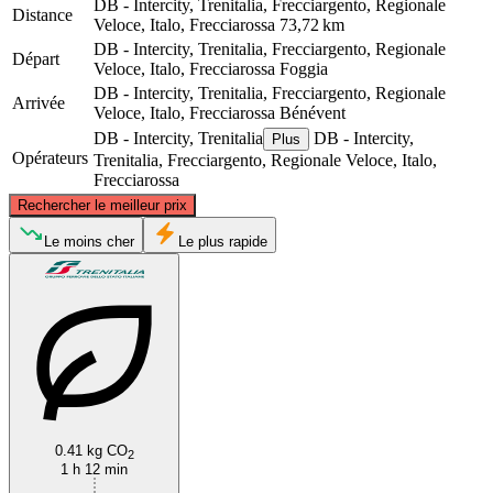
DB - Intercity, Trenitalia, Frecciargento, Regionale
Distance
Veloce, Italo, Frecciarossa
73,72 km
DB - Intercity, Trenitalia, Frecciargento, Regionale
Départ
Veloce, Italo, Frecciarossa
Foggia
DB - Intercity, Trenitalia, Frecciargento, Regionale
Arrivée
Veloce, Italo, Frecciarossa
Bénévent
DB - Intercity, Trenitalia
DB - Intercity,
Plus
Opérateurs
Trenitalia, Frecciargento, Regionale Veloce, Italo,
Frecciarossa
©
CARTO
, ©
OpenStreetMap
contributors
Rechercher le meilleur prix
Foggia
Le moins cher
Le plus rapide
0.41 kg CO
Benevento
2
1 h 12 min