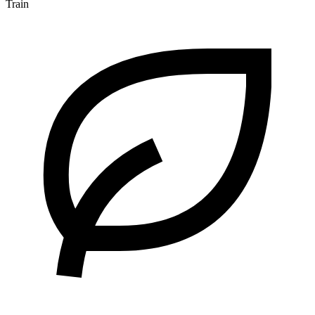
Train