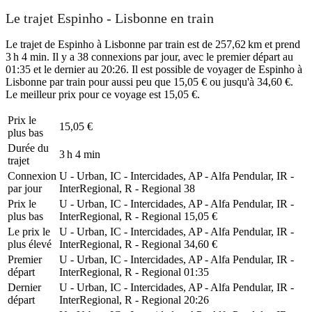
Le trajet Espinho - Lisbonne en train
Le trajet de Espinho à Lisbonne par train est de 257,62 km et prend
3 h 4 min. Il y a 38 connexions par jour, avec le premier départ au
01:35 et le dernier au 20:26. Il est possible de voyager de Espinho à
Lisbonne par train pour aussi peu que 15,05 € ou jusqu'à 34,60 €.
Le meilleur prix pour ce voyage est 15,05 €.
Prix ​​le
15,05 €
plus bas
Durée du
3 h 4 min
trajet
Connexion
U - Urban, IC - Intercidades, AP - Alfa Pendular, IR -
par jour
InterRegional, R - Regional
38
Prix ​​le
U - Urban, IC - Intercidades, AP - Alfa Pendular, IR -
plus bas
InterRegional, R - Regional
15,05 €
Le prix le
U - Urban, IC - Intercidades, AP - Alfa Pendular, IR -
plus élevé
InterRegional, R - Regional
34,60 €
Premier
U - Urban, IC - Intercidades, AP - Alfa Pendular, IR -
départ
InterRegional, R - Regional
01:35
Dernier
U - Urban, IC - Intercidades, AP - Alfa Pendular, IR -
départ
InterRegional, R - Regional
20:26