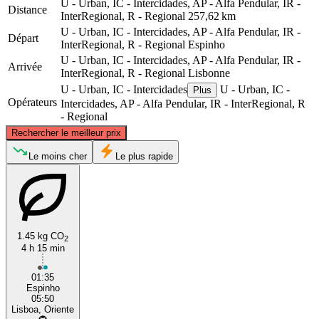
U - Urban, IC - Intercidades, AP - Alfa Pendular, IR -
Distance
InterRegional, R - Regional
257,62 km
U - Urban, IC - Intercidades, AP - Alfa Pendular, IR -
Départ
InterRegional, R - Regional
Espinho
U - Urban, IC - Intercidades, AP - Alfa Pendular, IR -
Arrivée
InterRegional, R - Regional
Lisbonne
U - Urban, IC - Intercidades
U - Urban, IC -
Plus
Opérateurs
Intercidades, AP - Alfa Pendular, IR - InterRegional, R
- Regional
©
CARTO
, ©
OpenStreetMap
contributors
Rechercher le meilleur prix
Espinho
Le moins cher
Le plus rapide
1.45 kg CO
2
4 h 15 min
01:35
Espinho
Lisbon
05:50
Lisboa, Oriente