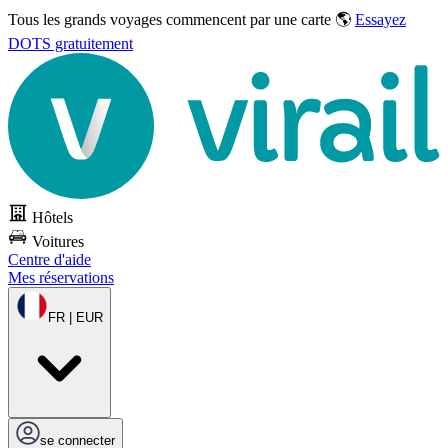
Tous les grands voyages commencent par une carte 🌎
Essayez
DOTS gratuitement
Hôtels
Voitures
Centre d'aide
Mes réservations
FR | EUR
se connecter