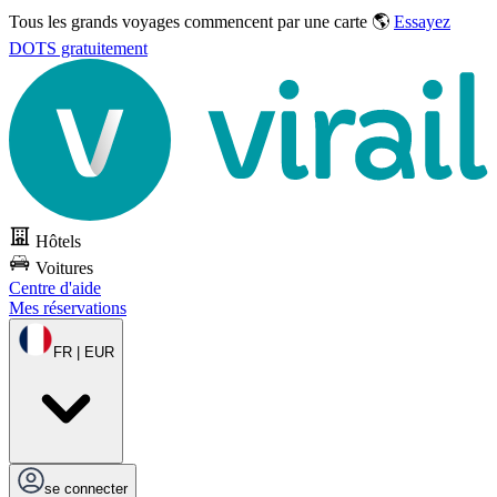
Tous les grands voyages commencent par une carte 🌎
Essayez
DOTS gratuitement
Hôtels
Voitures
Centre d'aide
Mes réservations
FR | EUR
se connecter