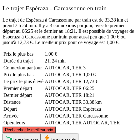
Le trajet Espéraza - Carcassonne en train
Le trajet de Espéraza à Carcassonne par train est de 33,38 km et
prend 2 h 24 min. Il y a 3 connexions par jour, avec le premier
départ au 06:25 et le dernier au 18:21. Il est possible de voyager de
Espéraza à Carcassonne par train pour aussi peu que 1,00 € ou
jusqu'à 12,73 €. Le meilleur prix pour ce voyage est 1,00 €.
Prix ​​le plus bas
1,00 €
Durée du trajet
2 h 24 min
Connexion par jour
AUTOCAR, TER
3
Prix ​​le plus bas
AUTOCAR, TER
1,00 €
Le prix le plus élevé
AUTOCAR, TER
12,73 €
Premier départ
AUTOCAR, TER
06:25
Dernier départ
AUTOCAR, TER
18:21
Distance
AUTOCAR, TER
33,38 km
Départ
AUTOCAR, TER
Espéraza
Arrivée
AUTOCAR, TER
Carcassonne
Opérateurs
AUTOCAR, TER
AUTOCAR, TER
©
CARTO
, ©
OpenStreetMap
contributors
Rechercher le meilleur prix
Carcassonne