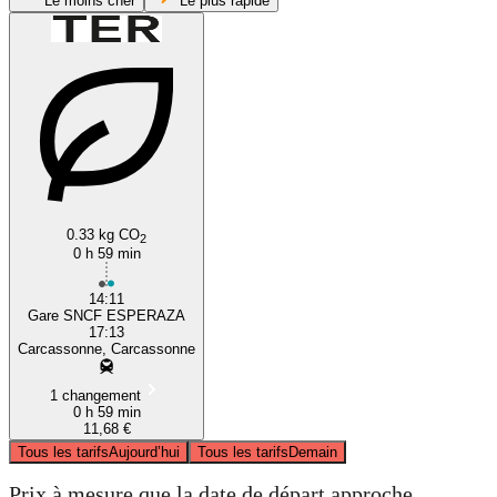
Le moins cher
Le plus rapide
Espéraza
0.33 kg CO
2
0 h 59 min
14:11
Gare SNCF ESPERAZA
17:13
Carcassonne, Carcassonne
1 changement
0 h 59 min
11,68 €
Tous les tarifs
Aujourd’hui
Tous les tarifs
Demain
Prix à mesure que la date de départ approche