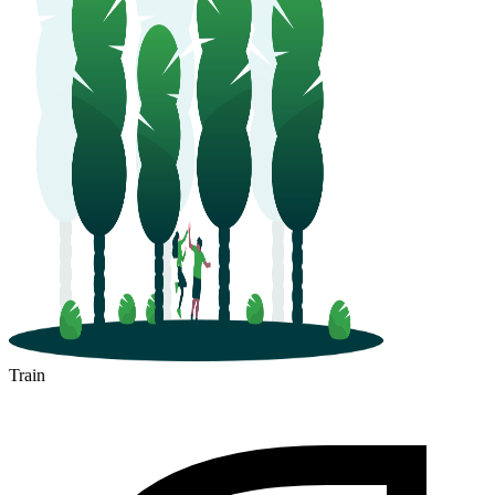
Train