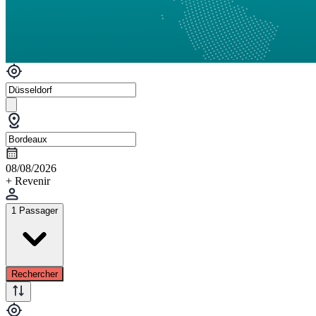
08/08/2026
+ Revenir
1 Passager
Rechercher