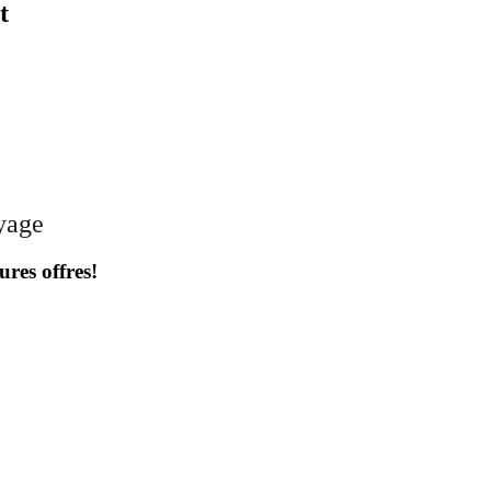
t
oyage
ures offres!