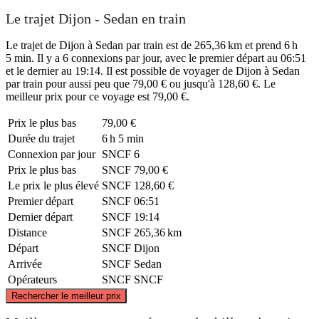
Le trajet Dijon - Sedan en train
Le trajet de Dijon à Sedan par train est de 265,36 km et prend 6 h
5 min. Il y a 6 connexions par jour, avec le premier départ au 06:51
et le dernier au 19:14. Il est possible de voyager de Dijon à Sedan
par train pour aussi peu que 79,00 € ou jusqu'à 128,60 €. Le
meilleur prix pour ce voyage est 79,00 €.
Prix ​​le plus bas
79,00 €
Durée du trajet
6 h 5 min
Connexion par jour
SNCF
6
Prix ​​le plus bas
SNCF
79,00 €
Le prix le plus élevé
SNCF
128,60 €
Premier départ
SNCF
06:51
Dernier départ
SNCF
19:14
Distance
SNCF
265,36 km
Départ
SNCF
Dijon
Arrivée
SNCF
Sedan
Opérateurs
SNCF
SNCF
©
CARTO
, ©
OpenStreetMap
contributors
Rechercher le meilleur prix
Sedan