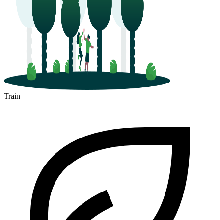
Train