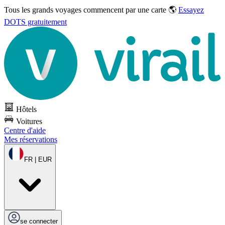
Tous les grands voyages commencent par une carte 🌎
Essayez
DOTS gratuitement
Hôtels
Voitures
Centre d'aide
Mes réservations
FR | EUR
se connecter