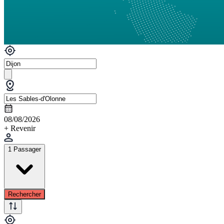
08/08/2026
+ Revenir
1 Passager
Rechercher