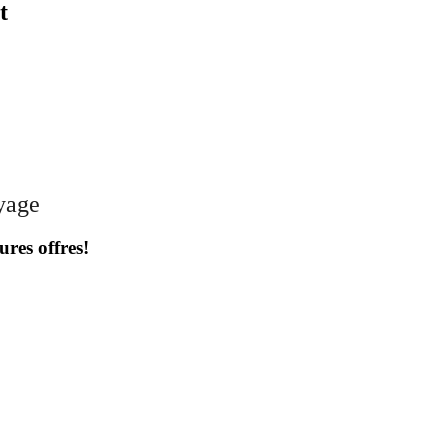
t
oyage
ures offres!