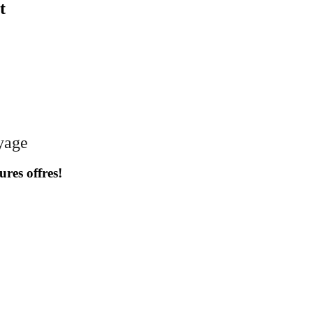
t
oyage
ures offres!