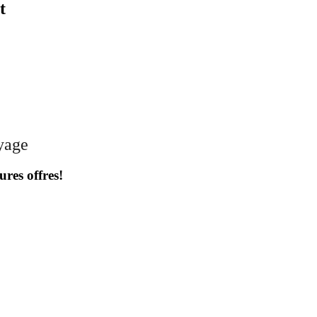
t
oyage
ures offres!