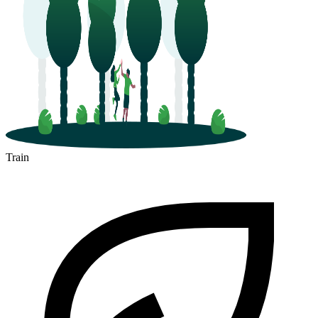
Train