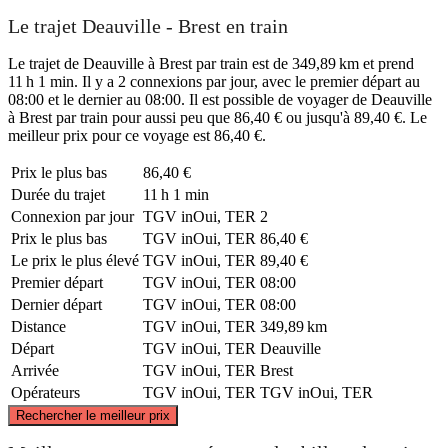
Le trajet Deauville - Brest en train
Le trajet de Deauville à Brest par train est de 349,89 km et prend
11 h 1 min. Il y a 2 connexions par jour, avec le premier départ au
08:00 et le dernier au 08:00. Il est possible de voyager de Deauville
à Brest par train pour aussi peu que 86,40 € ou jusqu'à 89,40 €. Le
meilleur prix pour ce voyage est 86,40 €.
Prix ​​le plus bas
86,40 €
Durée du trajet
11 h 1 min
Connexion par jour
TGV inOui, TER
2
Prix ​​le plus bas
TGV inOui, TER
86,40 €
Le prix le plus élevé
TGV inOui, TER
89,40 €
Premier départ
TGV inOui, TER
08:00
Dernier départ
TGV inOui, TER
08:00
Distance
TGV inOui, TER
349,89 km
Départ
TGV inOui, TER
Deauville
Arrivée
TGV inOui, TER
Brest
Opérateurs
TGV inOui, TER
TGV inOui, TER
©
CARTO
, ©
OpenStreetMap
contributors
Rechercher le meilleur prix