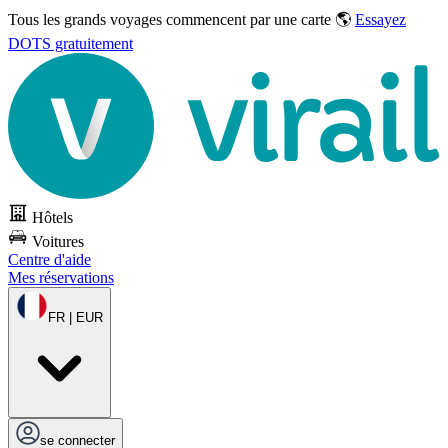
Tous les grands voyages commencent par une carte 🌎
Essayez
DOTS gratuitement
Hôtels
Voitures
Centre d'aide
Mes réservations
FR | EUR
se connecter