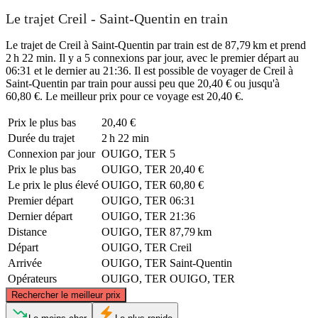
Le trajet Creil - Saint-Quentin en train
Le trajet de Creil à Saint-Quentin par train est de 87,79 km et prend
2 h 22 min. Il y a 5 connexions par jour, avec le premier départ au
06:31 et le dernier au 21:36. Il est possible de voyager de Creil à
Saint-Quentin par train pour aussi peu que 20,40 € ou jusqu'à
60,80 €. Le meilleur prix pour ce voyage est 20,40 €.
Prix ​​le plus bas
20,40 €
Durée du trajet
2 h 22 min
Connexion par jour
OUIGO, TER
5
Prix ​​le plus bas
OUIGO, TER
20,40 €
Le prix le plus élevé
OUIGO, TER
60,80 €
Premier départ
OUIGO, TER
06:31
Dernier départ
OUIGO, TER
21:36
Distance
OUIGO, TER
87,79 km
Départ
OUIGO, TER
Creil
Arrivée
OUIGO, TER
Saint-Quentin
Opérateurs
OUIGO, TER
OUIGO, TER
©
CARTO
, ©
OpenStreetMap
contributors
Rechercher le meilleur prix
Saint-Quentin