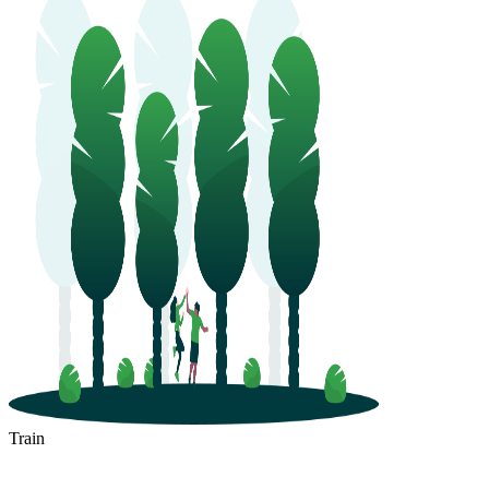
Train