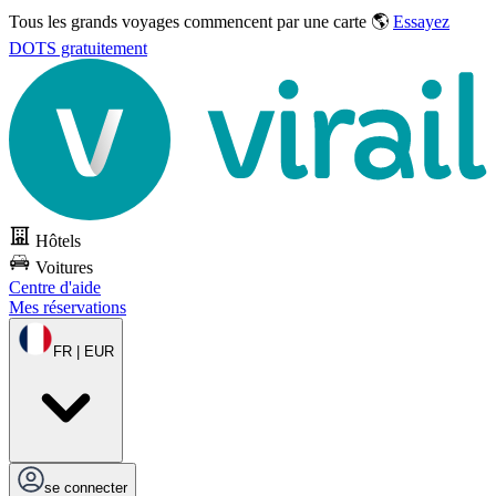
Tous les grands voyages commencent par une carte 🌎
Essayez
DOTS gratuitement
Hôtels
Voitures
Centre d'aide
Mes réservations
FR | EUR
se connecter