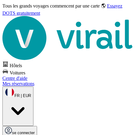
Tous les grands voyages commencent par une carte 🌎
Essayez
DOTS gratuitement
Hôtels
Voitures
Centre d'aide
Mes réservations
FR | EUR
se connecter