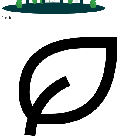
Train