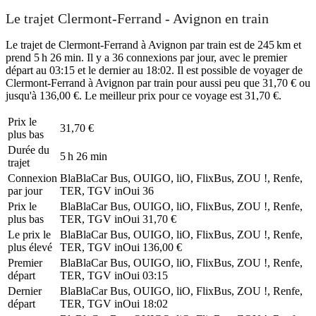
Le trajet Clermont-Ferrand - Avignon en train
Le trajet de Clermont-Ferrand à Avignon par train est de 245 km et
prend 5 h 26 min. Il y a 36 connexions par jour, avec le premier
départ au 03:15 et le dernier au 18:02. Il est possible de voyager de
Clermont-Ferrand à Avignon par train pour aussi peu que 31,70 € ou
jusqu'à 136,00 €. Le meilleur prix pour ce voyage est 31,70 €.
Prix ​​le
31,70 €
plus bas
Durée du
5 h 26 min
trajet
Connexion
BlaBlaCar Bus, OUIGO, liO, FlixBus, ZOU !, Renfe,
par jour
TER, TGV inOui
36
Prix ​​le
BlaBlaCar Bus, OUIGO, liO, FlixBus, ZOU !, Renfe,
plus bas
TER, TGV inOui
31,70 €
Le prix le
BlaBlaCar Bus, OUIGO, liO, FlixBus, ZOU !, Renfe,
plus élevé
TER, TGV inOui
136,00 €
Premier
BlaBlaCar Bus, OUIGO, liO, FlixBus, ZOU !, Renfe,
départ
TER, TGV inOui
03:15
Dernier
BlaBlaCar Bus, OUIGO, liO, FlixBus, ZOU !, Renfe,
départ
TER, TGV inOui
18:02