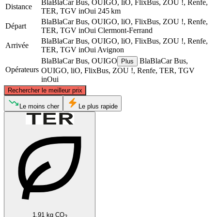
BlaBlaCar Bus, OUIGO, liO, FlixBus, ZOU !, Renfe,
Distance
TER, TGV inOui
245 km
BlaBlaCar Bus, OUIGO, liO, FlixBus, ZOU !, Renfe,
Départ
TER, TGV inOui
Clermont-Ferrand
BlaBlaCar Bus, OUIGO, liO, FlixBus, ZOU !, Renfe,
Arrivée
TER, TGV inOui
Avignon
BlaBlaCar Bus, OUIGO
BlaBlaCar Bus,
Plus
Opérateurs
OUIGO, liO, FlixBus, ZOU !, Renfe, TER, TGV
inOui
©
CARTO
, ©
OpenStreetMap
contributors
Rechercher le meilleur prix
Clermont-Ferrand
Le moins cher
Le plus rapide
Avignon
1.91 kg CO
2