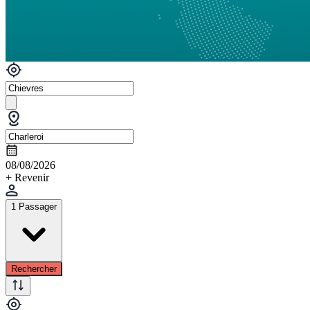
08/08/2026
+ Revenir
1 Passager
Rechercher