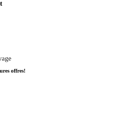
t
oyage
ures offres!