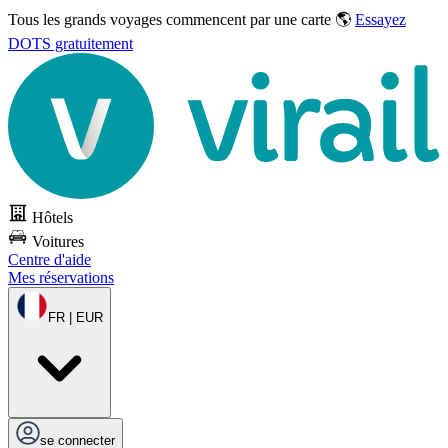
Tous les grands voyages commencent par une carte 🌎
Essayez
DOTS gratuitement
Hôtels
Voitures
Centre d'aide
Mes réservations
FR | EUR
se connecter