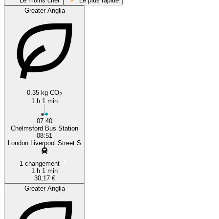
Le moins cher
Le plus rapide
Greater Anglia
0.35 kg CO
2
London
1 h 1 min
07:40
Chelmsford Bus Station
08:51
London Liverpool Street S
1 changement
1 h 1 min
30,17 €
Greater Anglia