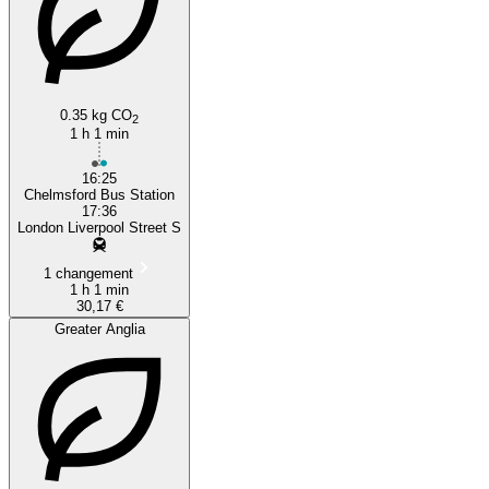
0.35 kg CO
2
1 h 1 min
16:25
Chelmsford Bus Station
17:36
London Liverpool Street S
1 changement
1 h 1 min
30,17 €
Greater Anglia