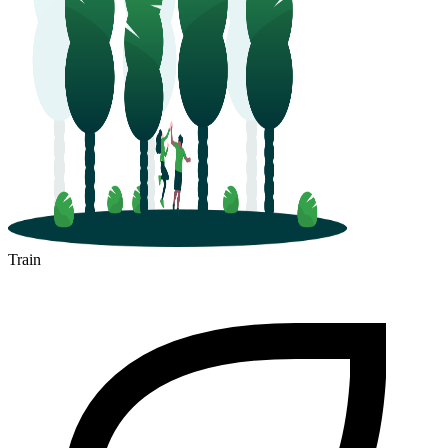
Train