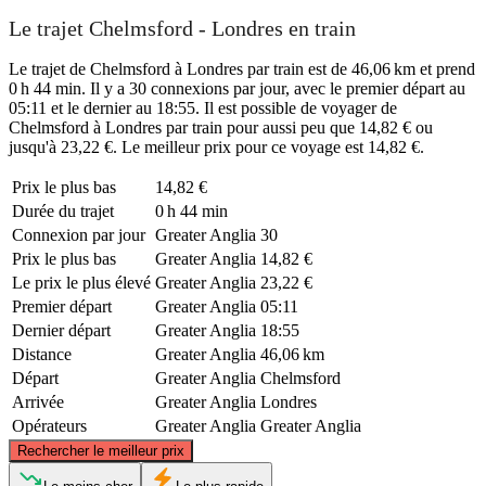
Le trajet Chelmsford - Londres en train
Le trajet de Chelmsford à Londres par train est de 46,06 km et prend
0 h 44 min. Il y a 30 connexions par jour, avec le premier départ au
05:11 et le dernier au 18:55. Il est possible de voyager de
Chelmsford à Londres par train pour aussi peu que 14,82 € ou
jusqu'à 23,22 €. Le meilleur prix pour ce voyage est 14,82 €.
Prix ​​le plus bas
14,82 €
Durée du trajet
0 h 44 min
Connexion par jour
Greater Anglia
30
Prix ​​le plus bas
Greater Anglia
14,82 €
Le prix le plus élevé
Greater Anglia
23,22 €
Premier départ
Greater Anglia
05:11
Dernier départ
Greater Anglia
18:55
Distance
Greater Anglia
46,06 km
Départ
Greater Anglia
Chelmsford
Arrivée
Greater Anglia
Londres
Opérateurs
Greater Anglia
Greater Anglia
©
CARTO
, ©
OpenStreetMap
contributors
Rechercher le meilleur prix
Chelmsford