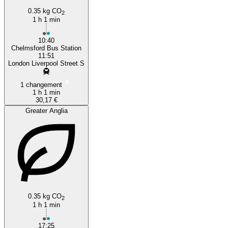
0.35 kg CO
2
1 h 1 min
10:40
Chelmsford Bus Station
11:51
London Liverpool Street S
1 changement
1 h 1 min
30,17 €
Greater Anglia
0.35 kg CO
2
1 h 1 min
17:25