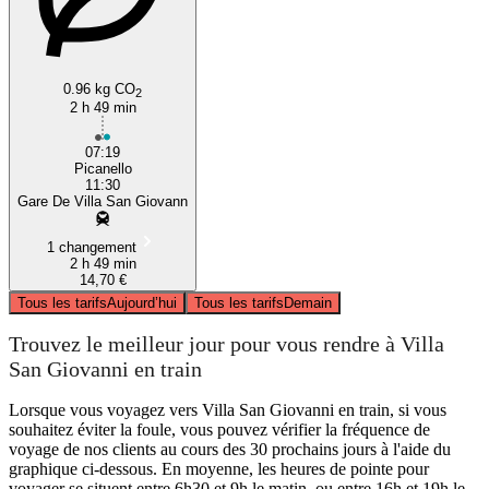
0.96 kg CO
2
2 h 49 min
07:19
Picanello
11:30
Gare De Villa San Giovann
1 changement
2 h 49 min
14,70 €
Tous les tarifs
Aujourd’hui
Tous les tarifs
Demain
Trouvez le meilleur jour pour vous rendre à Villa
San Giovanni en train
Lorsque vous voyagez vers Villa San Giovanni en train, si vous
souhaitez éviter la foule, vous pouvez vérifier la fréquence de
voyage de nos clients au cours des 30 prochains jours à l'aide du
graphique ci-dessous. En moyenne, les heures de pointe pour
voyager se situent entre 6h30 et 9h le matin, ou entre 16h et 19h le