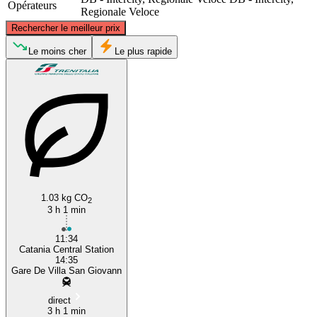
Opérateurs
Regionale Veloce
©
CARTO
, ©
OpenStreetMap
contributors
Rechercher le meilleur prix
Villa San Giovanni
Le moins cher
Le plus rapide
Catania
1.03 kg CO
2
3 h 1 min
11:34
Catania Central Station
14:35
Gare De Villa San Giovann
direct
3 h 1 min