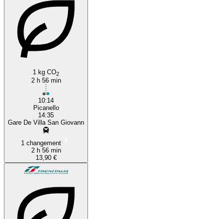
1 kg CO
2
2 h 56 min
10:14
Picanello
14:35
Gare De Villa San Giovann
1 changement
2 h 56 min
13,90 €