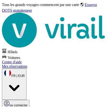
Tous les grands voyages commencent par une carte 🌎
Essayez
DOTS gratuitement
Hôtels
Voitures
Centre d'aide
Mes réservations
FR | EUR
se connecter