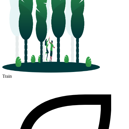
Train