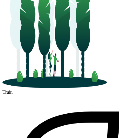
Train