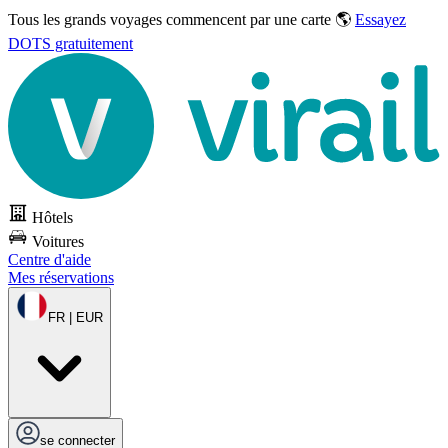
Tous les grands voyages commencent par une carte 🌎
Essayez
DOTS gratuitement
Hôtels
Voitures
Centre d'aide
Mes réservations
FR | EUR
se connecter