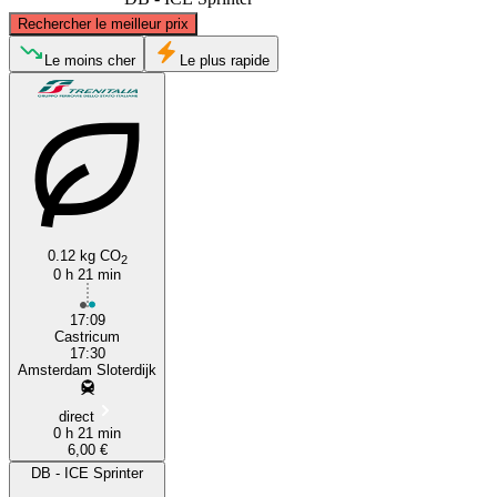
©
CARTO
, ©
OpenStreetMap
contributors
Rechercher le meilleur prix
Castricum
Le moins cher
Le plus rapide
0.12 kg CO
2
0 h 21 min
Amsterdam
17:09
Castricum
17:30
Amsterdam Sloterdijk
direct
0 h 21 min
6,00 €
DB - ICE Sprinter