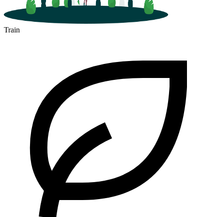
Train