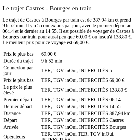
Le trajet Castres - Bourges en train
Le trajet de Castres à Bourges par train est de 387,94 km et prend
9 h 52 min. Il y a 5 connexions par jour, avec le premier départ au
06:14 et le dernier au 14:55. Il est possible de voyager de Castres à
Bourges par train pour aussi peu que 69,00 € ou jusqu'à 138,80 €.
Le meilleur prix pour ce voyage est 69,00 €.
Prix ​​le plus bas
69,00 €
Durée du trajet
9 h 52 min
Connexion par
TER, TGV inOui, INTERCITÉS
5
jour
Prix ​​le plus bas
TER, TGV inOui, INTERCITÉS
69,00 €
Le prix le plus
TER, TGV inOui, INTERCITÉS
138,80 €
élevé
Premier départ
TER, TGV inOui, INTERCITÉS
06:14
Dernier départ
TER, TGV inOui, INTERCITÉS
14:55
Distance
TER, TGV inOui, INTERCITÉS
387,94 km
Départ
TER, TGV inOui, INTERCITÉS
Castres
Arrivée
TER, TGV inOui, INTERCITÉS
Bourges
TER, TGV inOui
TER, TGV inOui,
Opérateurs
INTERCITÉS