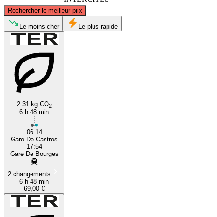
©
CARTO
, ©
OpenStreetMap
contributors
Rechercher le meilleur prix
Bourges
Le moins cher
Le plus rapide
2.31 kg CO
2
6 h 48 min
Castres
06:14
Gare De Castres
17:54
Gare De Bourges
2 changements
6 h 48 min
69,00 €