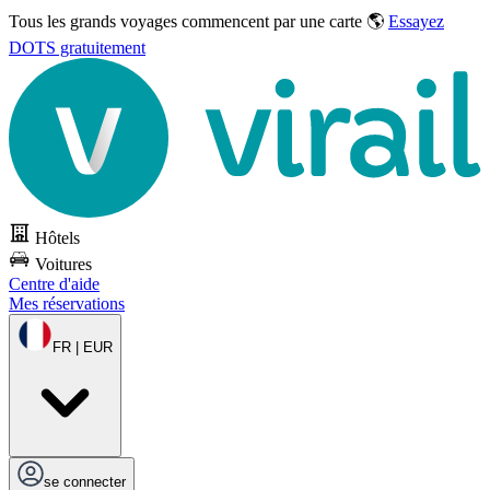
Tous les grands voyages commencent par une carte 🌎
Essayez
DOTS gratuitement
Hôtels
Voitures
Centre d'aide
Mes réservations
FR | EUR
se connecter